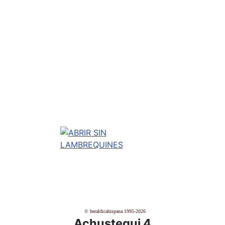
© heraldicahispana 1995-2026
Achustegui 4