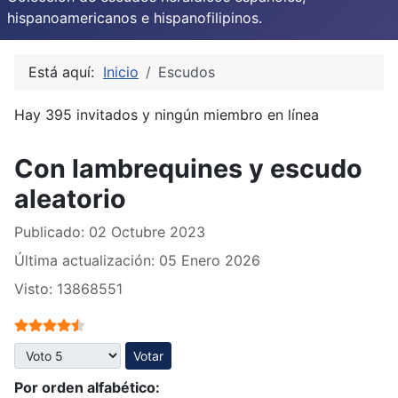
hispanoamericanos e hispanofilipinos.
Está aquí:
Inicio
Escudos
Hay 395 invitados y ningún miembro en línea
Con lambrequines y escudo
aleatorio
Publicado: 02 Octubre 2023
Última actualización: 05 Enero 2026
Visto: 13868551
Ratio:
4.5
/
5
Por favor, vote
Por orden alfabético: