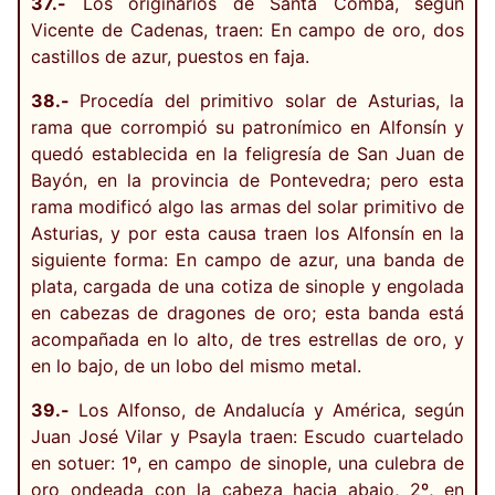
37.-
Los originarios de Santa Comba, según
Vicente de Cadenas, traen: En campo de oro, dos
castillos de azur, puestos en faja.
38.-
Procedía del primitivo solar de Asturias, la
rama que corrompió su patronímico en Alfonsín y
quedó establecida en la feligresía de San Juan de
Bayón, en la provincia de Pontevedra; pero esta
rama modificó algo las armas del solar primitivo de
Asturias, y por esta causa traen los Alfonsín en la
siguiente forma: En campo de azur, una banda de
plata, cargada de una cotiza de sinople y engolada
en cabezas de dragones de oro; esta banda está
acompañada en lo alto, de tres estrellas de oro, y
en lo bajo, de un lobo del mismo metal.
39.-
Los Alfonso, de Andalucía y América, según
Juan José Vilar y Psayla traen: Escudo cuartelado
en sotuer: 1º, en campo de sinople, una culebra de
oro ondeada con la cabeza hacia abajo, 2º, en