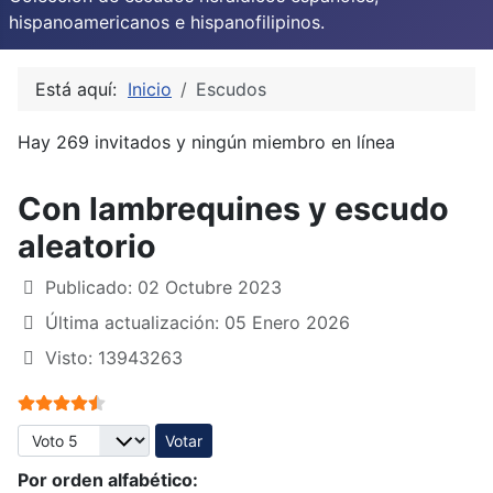
hispanoamericanos e hispanofilipinos.
Está aquí:
Inicio
Escudos
Hay 269 invitados y ningún miembro en línea
Con lambrequines y escudo
aleatorio
Publicado: 02 Octubre 2023
Última actualización: 05 Enero 2026
Visto: 13943263
Ratio:
4.5
/
5
Por favor, vote
Por orden alfabético: