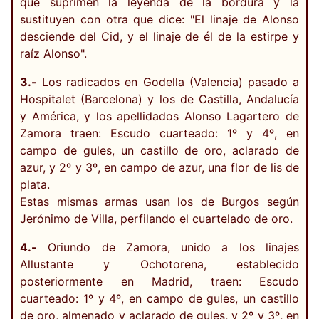
que suprimen la leyenda de la bordura y la
sustituyen con otra que dice: "El linaje de Alonso
desciende del Cid, y el linaje de él de la estirpe y
raíz Alonso".
3.-
Los radicados en Godella (Valencia) pasado a
Hospitalet (Barcelona) y los de Castilla, Andalucía
y América, y los apellidados Alonso Lagartero de
Zamora traen: Escudo cuarteado: 1º y 4º, en
campo de gules, un castillo de oro, aclarado de
azur, y 2º y 3º, en campo de azur, una flor de lis de
plata.
Estas mismas armas usan los de Burgos según
Jerónimo de Villa, perfilando el cuartelado de oro.
4.-
Oriundo de Zamora, unido a los linajes
Allustante y Ochotorena, establecido
posteriormente en Madrid, traen: Escudo
cuarteado: 1º y 4º, en campo de gules, un castillo
de oro, almenado y aclarado de gules, y 2º y 3º, en