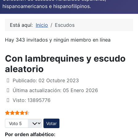
hispanoamericanos e hispanofilipinos.
Está aquí:
Inicio
Escudos
Hay 343 invitados y ningún miembro en línea
Con lambrequines y escudo
aleatorio
Publicado: 02 Octubre 2023
Última actualización: 05 Enero 2026
Visto: 13895776
Ratio:
4.5
/
5
Por favor, vote
Por orden alfabético: