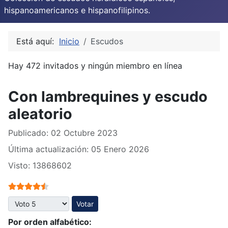
hispanoamericanos e hispanofilipinos.
Está aquí:
Inicio
Escudos
Hay 472 invitados y ningún miembro en línea
Con lambrequines y escudo
aleatorio
Publicado: 02 Octubre 2023
Última actualización: 05 Enero 2026
Visto: 13868602
Ratio:
4.5
/
5
Por favor, vote
Por orden alfabético: