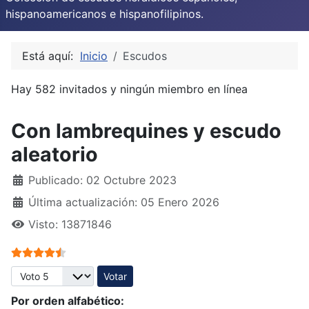
hispanoamericanos e hispanofilipinos.
Está aquí:
Inicio
Escudos
Hay 582 invitados y ningún miembro en línea
Con lambrequines y escudo
aleatorio
Publicado: 02 Octubre 2023
Última actualización: 05 Enero 2026
Visto: 13871846
Ratio:
4.5
/
5
Por favor, vote
Por orden alfabético: