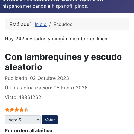
hispanoamericanos e hispanofilipinos.
Está aquí:
Inicio
Escudos
Hay 242 invitados y ningún miembro en línea
Con lambrequines y escudo
aleatorio
Publicado: 02 Octubre 2023
Última actualización: 05 Enero 2026
Visto: 13861262
Ratio:
4.5
/
5
Por favor, vote
Por orden alfabético: