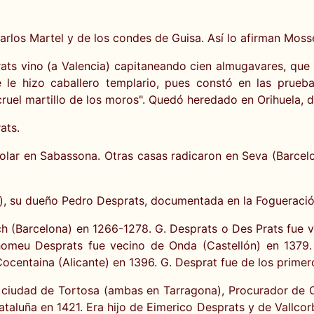
Carlos Martel y de los condes de Guisa. Así lo afirman Mos
ats vino (a Valencia) capitaneando cien almugavares, que 
 le hizo caballero templario, pues constó en las prueb
ruel martillo de los moros". Quedó heredado en Orihuela, 
ats.
olar en Sabassona. Otras casas radicaron en Seva (Barcel
el), su dueño Pedro Desprats, documentada en la Fogueraci
h (Barcelona) en 1266-1278. G. Desprats o Des Prats fue v
homeu Desprats fue vecino de Onda (Castellón) en 1379.
ocentaina (Alicante) en 1396. G. Desprat fue de los primer
a ciudad de Tortosa (ambas en Tarragona), Procurador de 
Cataluña en 1421. Era hijo de Eimerico Desprats y de Vallco