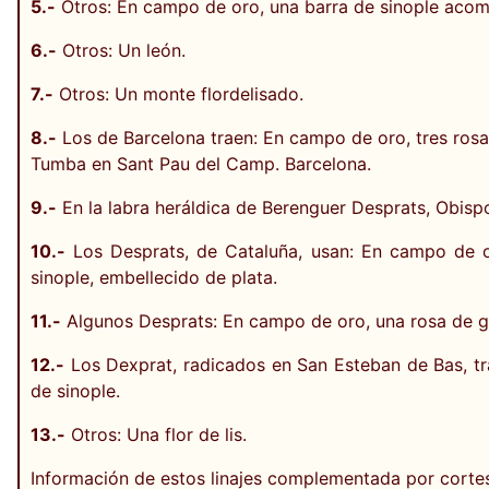
5.-
Otros: En campo de oro, una barra de sinople acomp
6.-
Otros: Un león.
7.-
Otros: Un monte flordelisado.
8.-
Los de Barcelona traen: En campo de oro, tres rosas
Tumba en Sant Pau del Camp. Barcelona.
9.-
En la labra heráldica de Berenguer Desprats, Obisp
10.-
Los Desprats, de Cataluña, usan: En campo de o
sinople, embellecido de plata.
11.-
Algunos Desprats: En campo de oro, una rosa de g
12.-
Los Dexprat, radicados en San Esteban de Bas, tra
de sinople.
13.-
Otros: Una flor de lis.
Información de estos linajes complementada por corte