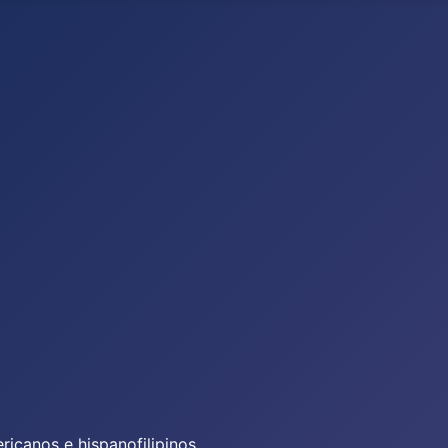
icanos e hispanofilipinos.