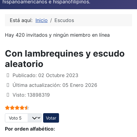
hispanoamericanos e hispanofilipinos.
Está aquí:
Inicio
Escudos
Hay 420 invitados y ningún miembro en línea
Con lambrequines y escudo
aleatorio
Publicado: 02 Octubre 2023
Última actualización: 05 Enero 2026
Visto: 13898319
Ratio:
4.5
/
5
Por favor, vote
Por orden alfabético: