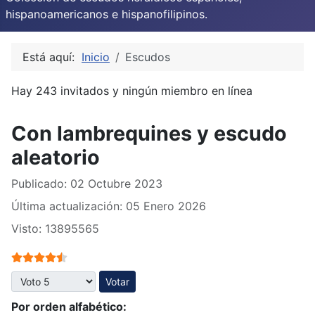
hispanoamericanos e hispanofilipinos.
Está aquí:
Inicio
Escudos
Hay 243 invitados y ningún miembro en línea
Con lambrequines y escudo
aleatorio
Publicado: 02 Octubre 2023
Última actualización: 05 Enero 2026
Visto: 13895565
Ratio:
4.5
/
5
Por favor, vote
Por orden alfabético: