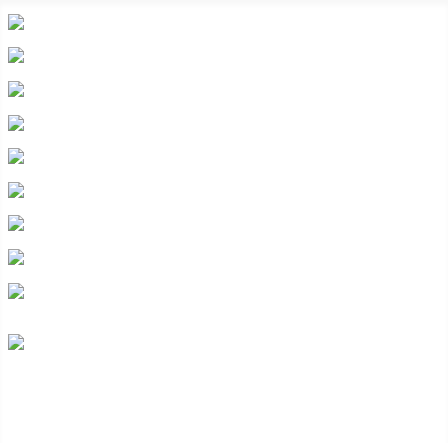
heraldicahispana.com
Escudos con lambrequines
Todo escudos
Glosario heráldico básico
Legislación heráldica
Cuarteles
Composición
Preguntas frecuentes
Contacto
Colección de escudos heráldicos españoles,
hispanoamericanos e hispanofilipinos.