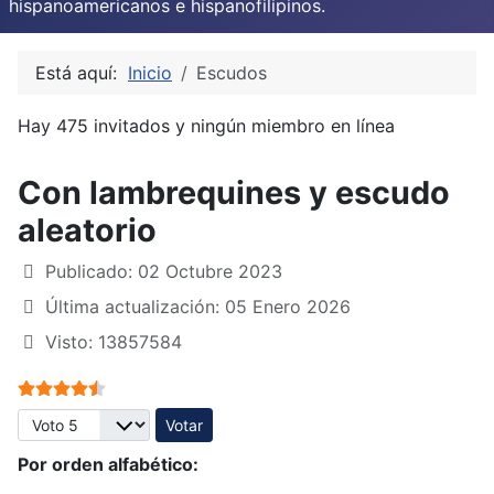
hispanoamericanos e hispanofilipinos.
Está aquí:
Inicio
Escudos
Hay 475 invitados y ningún miembro en línea
Con lambrequines y escudo
aleatorio
Publicado: 02 Octubre 2023
Última actualización: 05 Enero 2026
Visto: 13857584
Ratio:
4.5
/
5
Por favor, vote
Por orden alfabético: