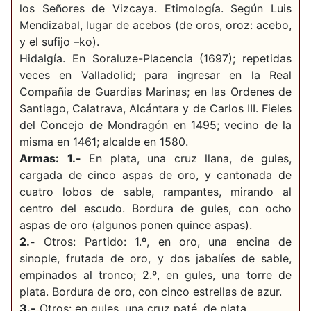
los Señores de Vizcaya. Etimología. Según Luis
Mendizabal, lugar de acebos (de oros, oroz: acebo,
y el sufijo –ko).
Hidalgía. En Soraluze-Placencia (1697); repetidas
veces en Valladolid; para ingresar en la Real
Compañia de Guardias Marinas; en las Ordenes de
Santiago, Calatrava, Alcántara y de Carlos III. Fieles
del Concejo de Mondragón en 1495; vecino de la
misma en 1461; alcalde en 1580.
Armas:
1.-
En plata, una cruz llana, de gules,
cargada de cinco aspas de oro, y cantonada de
cuatro lobos de sable, rampantes, mirando al
centro del escudo. Bordura de gules, con ocho
aspas de oro (algunos ponen quince aspas).
2.-
Otros: Partido: 1.º, en oro, una encina de
sinople, frutada de oro, y dos jabalíes de sable,
empinados al tronco; 2.º, en gules, una torre de
plata. Bordura de oro, con cinco estrellas de azur.
3.-
Otros: en gules, una cruz paté, de plata.