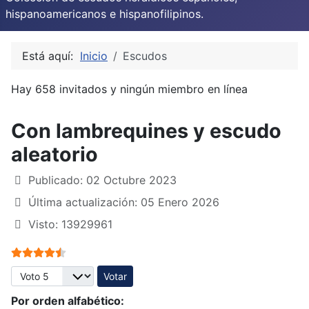
hispanoamericanos e hispanofilipinos.
Está aquí:
Inicio
Escudos
Hay 658 invitados y ningún miembro en línea
Con lambrequines y escudo
aleatorio
Publicado: 02 Octubre 2023
Última actualización: 05 Enero 2026
Visto: 13929961
Ratio:
4.5
/
5
Por favor, vote
Por orden alfabético: