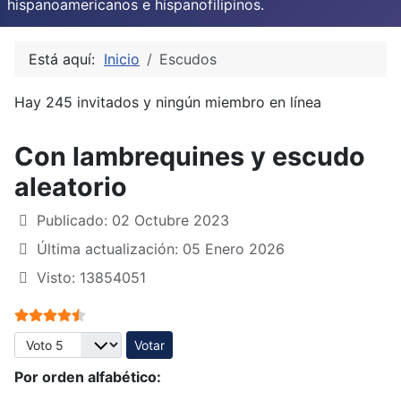
hispanoamericanos e hispanofilipinos.
Está aquí:
Inicio
Escudos
Hay 245 invitados y ningún miembro en línea
Con lambrequines y escudo
aleatorio
Publicado: 02 Octubre 2023
Última actualización: 05 Enero 2026
Visto: 13854051
Ratio:
4.5
/
5
Por favor, vote
Por orden alfabético: