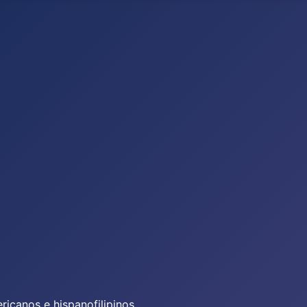
icanos e hispanofilipinos.