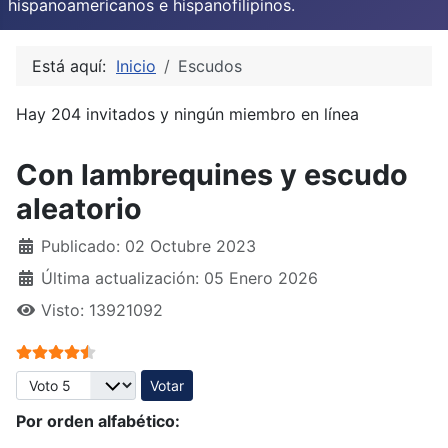
hispanoamericanos e hispanofilipinos.
Está aquí:
Inicio
Escudos
Hay 204 invitados y ningún miembro en línea
Con lambrequines y escudo
aleatorio
Publicado: 02 Octubre 2023
Última actualización: 05 Enero 2026
Visto: 13921092
Ratio:
4.5
/
5
Por favor, vote
Por orden alfabético: