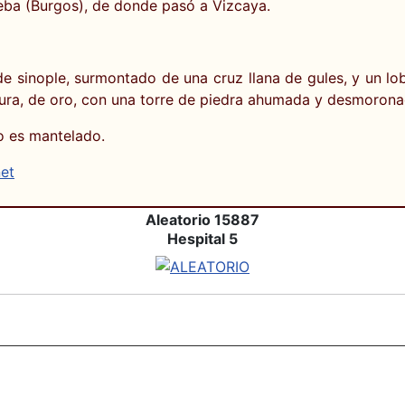
reba (Burgos), de donde pasó a Vizcaya.
e sinople, surmontado de una cruz llana de gules, y un lo
adura, de oro, con una torre de piedra ahumada y desmoronad
o es mantelado.
net
Aleatorio 15887
Hespital 5