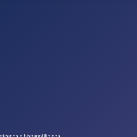
icanos e hispanofilipinos.