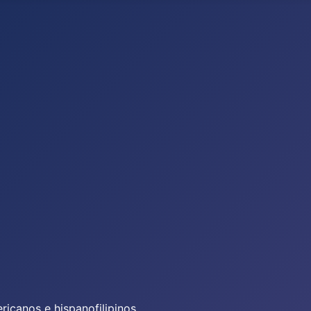
icanos e hispanofilipinos.