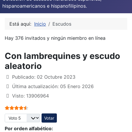
hispanoamericanos e hispanofilipinos.
Está aquí:
Inicio
Escudos
Hay 376 invitados y ningún miembro en línea
Con lambrequines y escudo
aleatorio
Publicado: 02 Octubre 2023
Última actualización: 05 Enero 2026
Visto: 13906964
Ratio:
4.5
/
5
Por favor, vote
Por orden alfabético: