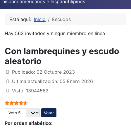
hispanoamericanos e hispanofilipinos.
Está aquí:
Inicio
Escudos
Hay 563 invitados y ningún miembro en línea
Con lambrequines y escudo
aleatorio
Publicado: 02 Octubre 2023
Última actualización: 05 Enero 2026
Visto: 13944562
Ratio:
4.5
/
5
Por favor, vote
Por orden alfabético: