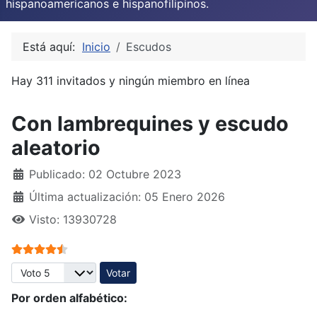
hispanoamericanos e hispanofilipinos.
Está aquí:
Inicio
Escudos
Hay 311 invitados y ningún miembro en línea
Con lambrequines y escudo
aleatorio
Publicado: 02 Octubre 2023
Última actualización: 05 Enero 2026
Visto: 13930728
Ratio:
4.5
/
5
Por favor, vote
Por orden alfabético: