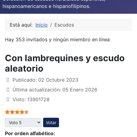
hispanoamericanos e hispanofilipinos.
Está aquí:
Inicio
Escudos
Hay 353 invitados y ningún miembro en línea
Con lambrequines y escudo
aleatorio
Publicado: 02 Octubre 2023
Última actualización: 05 Enero 2026
Visto: 13901728
Ratio:
4.5
/
5
Por favor, vote
Por orden alfabético: