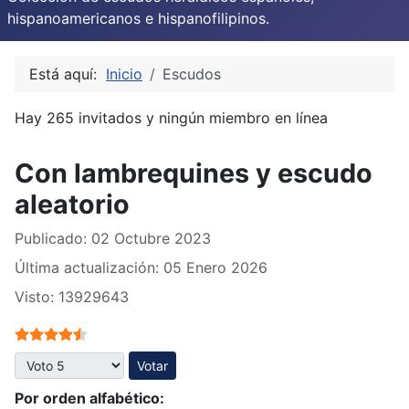
hispanoamericanos e hispanofilipinos.
Está aquí:
Inicio
Escudos
Hay 265 invitados y ningún miembro en línea
Con lambrequines y escudo
aleatorio
Publicado: 02 Octubre 2023
Última actualización: 05 Enero 2026
Visto: 13929643
Ratio:
4.5
/
5
Por favor, vote
Por orden alfabético: