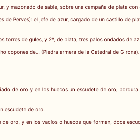
azur, y mazonado de sable, sobre una campaña de plata con 
s de Perves): el jefe de azur, cargado de un castillo de p
os torres de gules, y 2º, de plata, tres palos ondados de az
ho copones de… (Piedra armera de la Catedral de Girona).
osiado de oro y en los huecos un escudete de oro; bordur
un escudete de oro.
as de oro, y en los vacíos o huecos que forman, doce escu