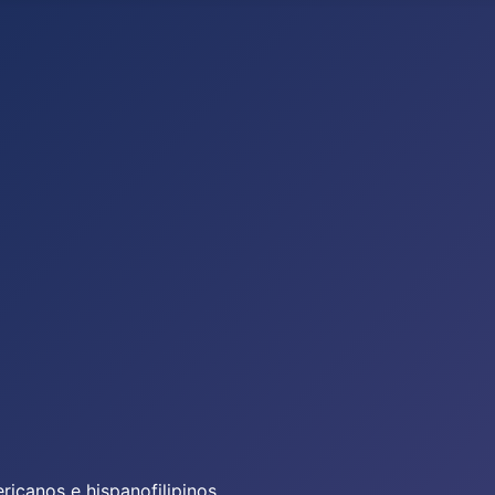
icanos e hispanofilipinos.