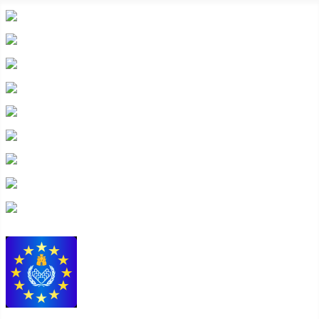
heraldicahispana.com
Escudos con lambrequines
Todo escudos
Glosario heráldico básico
Legislación heráldica
Cuarteles
Composición
Preguntas frecuentes
Contacto
Colección de escudos heráldicos españoles,