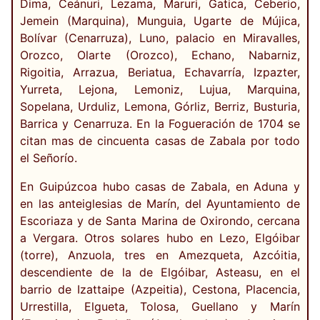
Dima, Ceánuri, Lezama, Maruri, Gatica, Ceberio,
Jemein (Marquina), Munguia, Ugarte de Mújica,
Bolívar (Cenarruza), Luno, palacio en Miravalles,
Orozco, Olarte (Orozco), Echano, Nabarniz,
Rigoitia, Arrazua, Beriatua, Echavarría, Izpazter,
Yurreta, Lejona, Lemoniz, Lujua, Marquina,
Sopelana, Urduliz, Lemona, Górliz, Berriz, Busturia,
Barrica y Cenarruza. En la Fogueración de 1704 se
citan mas de cincuenta casas de Zabala por todo
el Señorío.
En Guipúzcoa hubo casas de Zabala, en Aduna y
en las anteiglesias de Marín, del Ayuntamiento de
Escoriaza y de Santa Marina de Oxirondo, cercana
a Vergara. Otros solares hubo en Lezo, Elgóibar
(torre), Anzuola, tres en Amezqueta, Azcóitia,
descendiente de la de Elgóibar, Asteasu, en el
barrio de Izattaipe (Azpeitia), Cestona, Placencia,
Urrestilla, Elgueta, Tolosa, Guellano y Marín