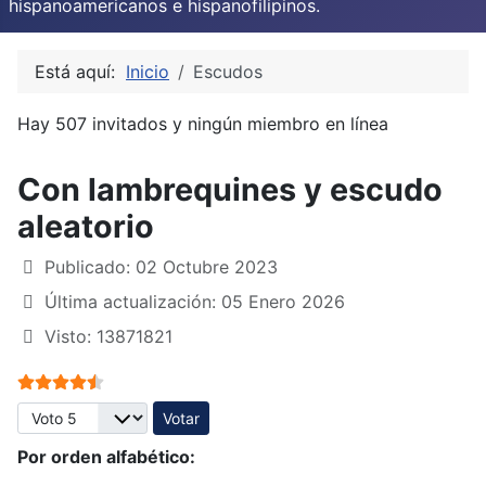
hispanoamericanos e hispanofilipinos.
Está aquí:
Inicio
Escudos
Hay 507 invitados y ningún miembro en línea
Con lambrequines y escudo
aleatorio
Publicado: 02 Octubre 2023
Última actualización: 05 Enero 2026
Visto: 13871821
Ratio:
4.5
/
5
Por favor, vote
Por orden alfabético: