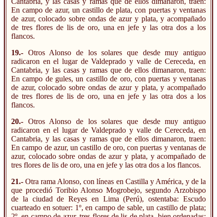
Cantabria, y las casas y ramas que de ellos dimanaron, traen:
En campo de azur, un castillo de plata, con puertas y ventanas
de azur, colocado sobre ondas de azur y plata, y acompañado
de tres flores de lis de oro, una en jefe y las otra dos a los
flancos.
19.-
Otros Alonso de los solares que desde muy antiguo
radicaron en el lugar de Valdeprado y valle de Cereceda, en
Cantabria, y las casas y ramas que de ellos dimanaron, traen:
En campo de gules, un castillo de oro, con puertas y ventanas
de azur, colocado sobre ondas de azur y plata, y acompañado
de tres flores de lis de oro, una en jefe y las otra dos a los
flancos.
20.-
Otros Alonso de los solares que desde muy antiguo
radicaron en el lugar de Valdeprado y valle de Cereceda, en
Cantabria, y las casas y ramas que de ellos dimanaron, traen:
En campo de azur, un castillo de oro, con puertas y ventanas de
azur, colocado sobre ondas de azur y plata, y acompañado de
tres flores de lis de oro, una en jefe y las otra dos a los flancos.
21.-
Otra rama Alonso, con líneas en Castilla y América, y de la
que procedió Toribio Alonso Mogrobejo, segundo Arzobispo
de la ciudad de Reyes en Lima (Perú), ostentaba: Escudo
cuarteado en sotuer: 1º, en campo de sable, un castillo de plata;
2º, en campo de azur, tres flores de lis de plata, bien ordenadas;