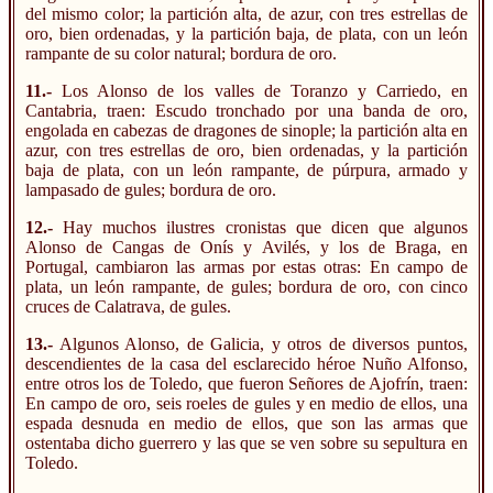
del mismo color; la partición alta, de azur, con tres estrellas de
oro, bien ordenadas, y la partición baja, de plata, con un león
rampante de su color natural; bordura de oro.
11.-
Los Alonso de los valles de Toranzo y Carriedo, en
Cantabria, traen: Escudo tronchado por una banda de oro,
engolada en cabezas de dragones de sinople; la partición alta en
azur, con tres estrellas de oro, bien ordenadas, y la partición
baja de plata, con un león rampante, de púrpura, armado y
lampasado de gules; bordura de oro.
12.-
Hay muchos ilustres cronistas que dicen que algunos
Alonso de Cangas de Onís y Avilés, y los de Braga, en
Portugal, cambiaron las armas por estas otras: En campo de
plata, un león rampante, de gules; bordura de oro, con cinco
cruces de Calatrava, de gules.
13.-
Algunos Alonso, de Galicia, y otros de diversos puntos,
descendientes de la casa del esclarecido héroe Nuño Alfonso,
entre otros los de Toledo, que fueron Señores de Ajofrín, traen:
En campo de oro, seis roeles de gules y en medio de ellos, una
espada desnuda en medio de ellos, que son las armas que
ostentaba dicho guerrero y las que se ven sobre su sepultura en
Toledo.