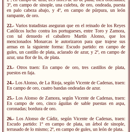
3º, en campo de sinople, una culebra, de oro, ondeada, puesta
en palo cabeza abajo, y 4º, en campo de púrpura, un león
rampante, de oro.
22.-
Varios tratadistas aseguran que en el reinado de los Reyes
Católicos lucho contra los portugueses, entre Toro y Zamora,
con tal denuedo el caballero Martín Alonso, que los
mencionados Monarcas le autorizaron para que trajese sus
armas en la siguiente forma: Escudo partido: en campo de
gules, un castillo de plata, aclarado de azur, y 2º, en campo de
azur, una flor de lis, de plata.
23.-
Otros traen: En campo de oro, tres castillos de plata,
puestos en faja.
24.-
Los Alonso, de La Rioja, según Vicente de Cadenas, traen:
En campo de oro, cuatro bandas ondeadas de azur.
25.-
Los Alonso de Zamora, según Vicente de Cadenas, traen:
En campo de oro, cinco águilas de sable puestas en aspa,
coronadas; bordura de oro.
26.-
Los Alonso de Cádiz, según Vicente de Cadenas, traen:
Escudo partido: 1º en campo de plata, un árbol de sinople,
terrasado de lo mismo; 2º, en campo de gules, un león de plata.