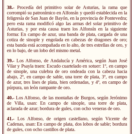
38.-
Procedía del primitivo solar de Asturias, la rama que
corrompió su patronímico en Alfonsín y quedó establecida en la
feligresía de San Juan de Bayón, en la provincia de Pontevedra;
pero esta rama modificó algo las armas del solar primitivo de
Asturias, y por esta causa traen los Alfonsín en la siguiente
forma: En campo de azur, una banda de plata, cargada de una
cotiza de sinople y engolada en cabezas de dragones de oro;
esta banda está acompañada en lo alto, de tres estrellas de oro, y
en lo bajo, de un lobo del mismo metal.
39.-
Los Alfonso, de Andalucía y América, según Juan José
Vilar y Psayla traen: Escudo cuartelado en sotuer: 1º, en campo
de sinople, una culebra de oro ondeada con la cabeza hacia
abajo, 2º, en campo de sable, una torre de plata, 3º, en campo
de azur, tres lises de plata, bien ordenadas, y 4º, en campo de
púrpura, un león rampante de oro.
40.-
Los Alfonso, de las montañas de Burgos, según Jerónimo
de Villa, usan: En campo de sinople, una torre de plata,
aclarada de azur; bordura de gules, con ocho veneras de oro.
41.-
Los Alfonso, de origen castellano, según Vicente de
Cadenas, usan: En campo de plata, dos lobos de sable; bordura
de gules, con ocho castillos de plata.