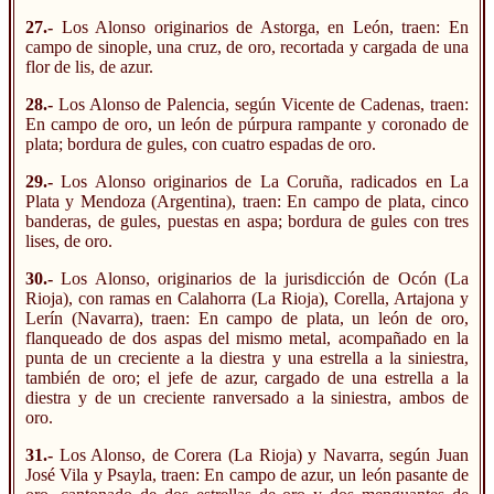
27.-
Los Alonso originarios de Astorga, en León, traen: En
campo de sinople, una cruz, de oro, recortada y cargada de una
flor de lis, de azur.
28.-
Los Alonso de Palencia, según Vicente de Cadenas, traen:
En campo de oro, un león de púrpura rampante y coronado de
plata; bordura de gules, con cuatro espadas de oro.
29.-
Los Alonso originarios de La Coruña, radicados en La
Plata y Mendoza (Argentina), traen: En campo de plata, cinco
banderas, de gules, puestas en aspa; bordura de gules con tres
lises, de oro.
30.-
Los Alonso, originarios de la jurisdicción de Ocón (La
Rioja), con ramas en Calahorra (La Rioja), Corella, Artajona y
Lerín (Navarra), traen: En campo de plata, un león de oro,
flanqueado de dos aspas del mismo metal, acompañado en la
punta de un creciente a la diestra y una estrella a la siniestra,
también de oro; el jefe de azur, cargado de una estrella a la
diestra y de un creciente ranversado a la siniestra, ambos de
oro.
31.-
Los Alonso, de Corera (La Rioja) y Navarra, según Juan
José Vila y Psayla, traen: En campo de azur, un león pasante de