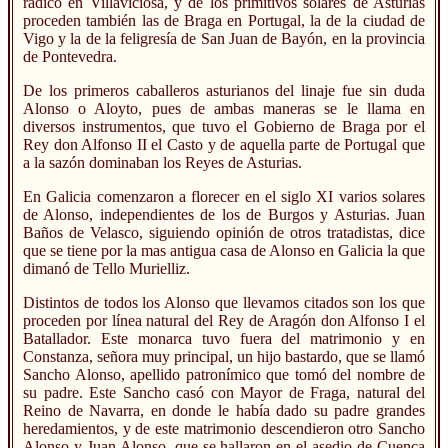
radicó en Villaviciosa, y de los primitivos solares de Asturias
proceden también las de Braga en Portugal, la de la ciudad de
Vigo y la de la feligresía de San Juan de Bayón, en la provincia
de Pontevedra.
De los primeros caballeros asturianos del linaje fue sin duda
Alonso o Aloyto, pues de ambas maneras se le llama en
diversos instrumentos, que tuvo el Gobierno de Braga por el
Rey don Alfonso II el Casto y de aquella parte de Portugal que
a la sazón dominaban los Reyes de Asturias.
En Galicia comenzaron a florecer en el siglo XI varios solares
de Alonso, independientes de los de Burgos y Asturias. Juan
Baños de Velasco, siguiendo opinión de otros tratadistas, dice
que se tiene por la mas antigua casa de Alonso en Galicia la que
dimanó de Tello Murielliz.
Distintos de todos los Alonso que llevamos citados son los que
proceden por línea natural del Rey de Aragón don Alfonso I el
Batallador. Este monarca tuvo fuera del matrimonio y en
Constanza, señora muy principal, un hijo bastardo, que se llamó
Sancho Alonso, apellido patronímico que tomó del nombre de
su padre. Este Sancho casó con Mayor de Fraga, natural del
Reino de Navarra, en donde le había dado su padre grandes
heredamientos, y de este matrimonio descendieron otro Sancho
Alonso y Juan Alonso, que se hallaron en el asedio de Cuenca