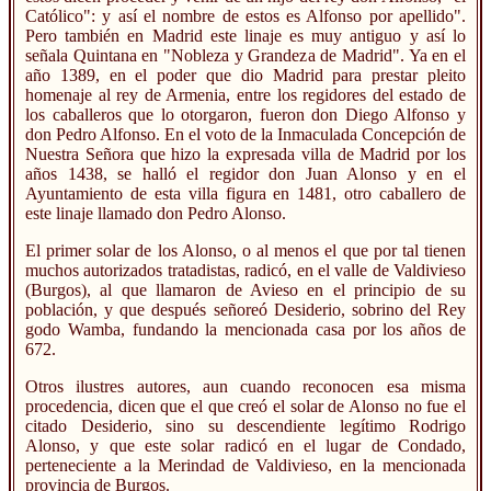
Católico": y así el nombre de estos es Alfonso por apellido".
Pero también en Madrid este linaje es muy antiguo y así lo
señala Quintana en "Nobleza y Grandeza de Madrid". Ya en el
año 1389, en el poder que dio Madrid para prestar pleito
homenaje al rey de Armenia, entre los regidores del estado de
los caballeros que lo otorgaron, fueron don Diego Alfonso y
don Pedro Alfonso. En el voto de la Inmaculada Concepción de
Nuestra Señora que hizo la expresada villa de Madrid por los
años 1438, se halló el regidor don Juan Alonso y en el
Ayuntamiento de esta villa figura en 1481, otro caballero de
este linaje llamado don Pedro Alonso.
El primer solar de los Alonso, o al menos el que por tal tienen
muchos autorizados tratadistas, radicó, en el valle de Valdivieso
(Burgos), al que llamaron de Avieso en el principio de su
población, y que después señoreó Desiderio, sobrino del Rey
godo Wamba, fundando la mencionada casa por los años de
672.
Otros ilustres autores, aun cuando reconocen esa misma
procedencia, dicen que el que creó el solar de Alonso no fue el
citado Desiderio, sino su descendiente legítimo Rodrigo
Alonso, y que este solar radicó en el lugar de Condado,
perteneciente a la Merindad de Valdivieso, en la mencionada
provincia de Burgos.