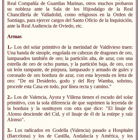
Real Compañía de Guardias Marinas, otros muchos probaron
su nobleza ante la Sala de los Hijosdalgo de la Real
Chancillería de Valladolid, como religiosos en la Orden de
Santiago, para ejercer cargos del Santo Oficio de la Inquisición,
ante la Real Audiencia de Oviedo, etc.
Armas
1.-
Los del solar primitivo de la merindad de Valdivieso traen:
Una banda de sinople, engolada en cabezas de dragones de oro,
lampasados también de oro; la partición alta, de azur, con una
estrella de oro de ocho puntas, y la partición baja, de oro, con
un león rampante, de púrpura, lampasado y armado de gules y
coronado de oro bordura de azur, con esta leyenda en letra de
oro: "De mi Desiderio, godo y del Rey Wamba, sobrino,
procede esta Casa en todo, por línea recta y camino."
2.-
Los de Valencia, Ayora y Villena tienen el escudo del solar
primitivo, con la sola diferencia de que suprimen la leyenda de
la bordura y la sustituyen con otra que dice: "El linaje de
Alonso desciende del Cid, y el linaje de él de la estirpe y raíz
Alonso".
3.-
Los radicados en Godella (Valencia) pasado a Hospitalet
(Barcelona) y los de Castilla, Andalucía y América, y los