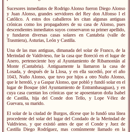
Sucesores inmediatos de Rodrigo Alonso fueron Diego Alonso
y Juan Alonso, grandes servidores del Rey don Alfonso I el
Católico. A estos dos caballeros les citan algunas antiguas
crónicas como los propagadores de su casa de Alonso, pues
descendientes inmediatos suyos conservaron su primer apellido,
y fundaron diversas casas solares en Cantabria (valle de
Trasmiera), Asturias, León y Castilla.
Una de las mas antiguas, dimanada del solar de Franco, de la
Merindad de Valdivieso, fue la casa que floreció en el lugar de
Anero, perteneciente hoy al Ayuntamiento de Ribamontán al
Monte (Cantabria). Antiguamente la llamaron la casa de
Losada, y después de la Llosa, y en ella sucedió, por el año
1043, Nuño Alonso, que tuvo por hijos a otro Nuño Alonso,
que le heredó, y a Gaspar Alonso, que pobló y fundó solar en el
lugar de Bosque (del Ayuntamiento de Entrambasaguas), y en
cuya casa cuentan los crónicas que se aposentaron doña Isabel
de Castilla, hija del Conde don Tello, y Lope Vélez de
Guevara, su marido.
El solar de la ciudad de Burgos, dícese que lo fundó una línea
procedente del solar del lugar del Condado de la Merindad de
Valdivieso, y que existió antes de que el Conde y Juez de
Castilla Diego Rodríguez, mas comúnmente llamado en la