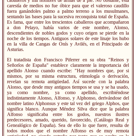
caballeros y mil hombres de armas de a pie. No obstante, esta
carestía de medios no fue óbice para que el valeroso caudillo
fuera ganándoles palmo a palmo terreno a los musulmanes,
sentando las bases para la sucesiva reconquista total de España.
Es fama, que entre los trescientos caballeros que acompañaron
a don Pelayo, había varios de este nombre, Alonso,
descendientes de nobles godos y cuyo origen se pierde en la
noche de los tiempos. Antiguos solares de este linaje los hubo
en la villa de Cangas de Onís y Avilés, en el Principado de
Asturias.
El tratadista don Francisco Piferrer en su obra "Reinos y
Señoríos de España" establece claramente la importancia del
apellido Alonso cuando escribe: "Hay nombres que, por si
mismos, por su misma estructura, etimología o derivación,
revelan su remota antigüedad. Así sucede con la palabra
Alonso, que desde muy antiguos tiempos se usa y se ha usado,
ya como nombre, ya como apellido, escribiéndose
indistintamente Alonso, Alfonso, y Alphonso, derivándose del
nombre latino Alphonsus y este tal vez del griego Alphos, que
significa blanco. Aunque Méndez Silva dice que la palabra
Alfonso significaba entre los godos, nuestros ilustres
predecesores, amado, querido, favorecido, (Catálogo Real y
Genealógico de España). Sea de ello lo que fuere, resulta de
todos modos que el nombre Alfonso es de muy remota