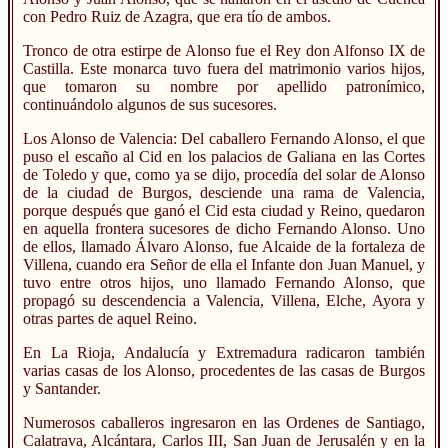
con Pedro Ruiz de Azagra, que era tío de ambos.
Tronco de otra estirpe de Alonso fue el Rey don Alfonso IX de
Castilla. Este monarca tuvo fuera del matrimonio varios hijos,
que tomaron su nombre por apellido patronímico,
continuándolo algunos de sus sucesores.
Los Alonso de Valencia: Del caballero Fernando Alonso, el que
puso el escaño al Cid en los palacios de Galiana en las Cortes
de Toledo y que, como ya se dijo, procedía del solar de Alonso
de la ciudad de Burgos, desciende una rama de Valencia,
porque después que ganó el Cid esta ciudad y Reino, quedaron
en aquella frontera sucesores de dicho Fernando Alonso. Uno
de ellos, llamado Álvaro Alonso, fue Alcaide de la fortaleza de
Villena, cuando era Señor de ella el Infante don Juan Manuel, y
tuvo entre otros hijos, uno llamado Fernando Alonso, que
propagó su descendencia a Valencia, Villena, Elche, Ayora y
otras partes de aquel Reino.
En La Rioja, Andalucía y Extremadura radicaron también
varias casas de los Alonso, procedentes de las casas de Burgos
y Santander.
Numerosos caballeros ingresaron en las Ordenes de Santiago,
Calatrava, Alcántara, Carlos III, San Juan de Jerusalén y en la