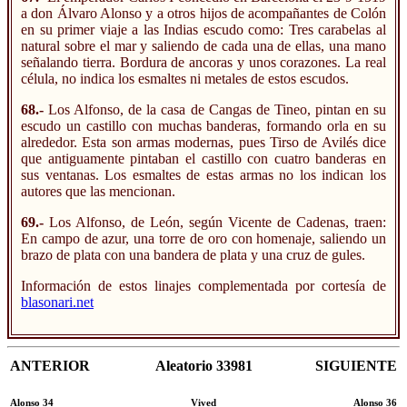
a don Álvaro Alonso y a otros hijos de acompañantes de Colón
en su primer viaje a las Indias escudo como: Tres carabelas al
natural sobre el mar y saliendo de cada una de ellas, una mano
señalando tierra. Bordura de ancoras y unos corazones. La real
célula, no indica los esmaltes ni metales de estos escudos.
68.-
Los Alfonso, de la casa de Cangas de Tineo, pintan en su
escudo un castillo con muchas banderas, formando orla en su
alrededor. Esta son armas modernas, pues Tirso de Avilés dice
que antiguamente pintaban el castillo con cuatro banderas en
sus ventanas. Los esmaltes de estas armas no los indican los
autores que las mencionan.
69.-
Los Alfonso, de León, según Vicente de Cadenas, traen:
En campo de azur, una torre de oro con homenaje, saliendo un
brazo de plata con una bandera de plata y una cruz de gules.
Información de estos linajes complementada por cortesía de
blasonari.net
ANTERIOR
Aleatorio 33981
SIGUIENTE
Alonso 34
Vived
Alonso 36