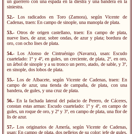
un guerrero con una espada en la diestra y una bandera en la
siniestra.
52.-
Los radicados en Toro (Zamora), según Vicente de
Cadenas, traen: En campo de sinople, una manopla de plata.
53.-
Otros de origen castellano, traen: En campo de plata,
nueve lises, de azur, sobre ondas, de azur y plata; bordura de
oro, con ocho lises de plata.
54.-
Los Alonso de Cintruénigo (Navarra), usan: Escudo
cuartelado: 1º y 4º, en gules, un creciente, de plata, 2º, en oro,
un árbol de sinople y a su tronco un perro, atado, de sable, y 3º,
en sinople, dos lobos de plata.
55.-
Los de Albacete, según Vicente de Cadenas, traen: En
campo de azur, una tienda de campaña, de plata, con una
bandera, de gules, y una cruz de plata.
56.-
En la fachada lateral del palacio de Perero, de Cáceres,
constan estas armas: Escudo cuartelado: 1º y 4º, en campo de
gules, un roque de oro, y 2º y 3º, en campo de plata, una flor de
lis de azur.
57.-
Los originarios de Amería, según Vicente de Cadenas,
usan: En campo de plata, dos pellejos de su color; jefe de gules,