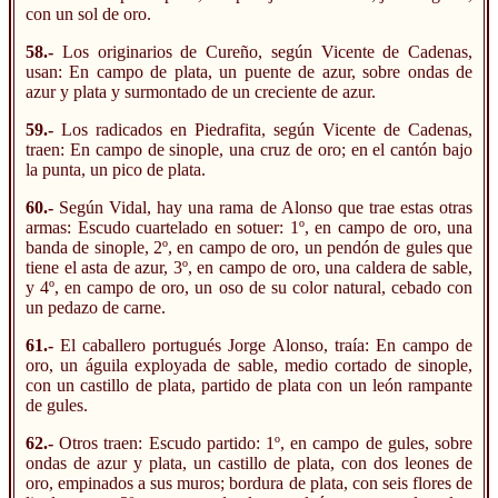
con un sol de oro.
58.-
Los originarios de Cureño, según Vicente de Cadenas,
usan: En campo de plata, un puente de azur, sobre ondas de
azur y plata y surmontado de un creciente de azur.
59.-
Los radicados en Piedrafita, según Vicente de Cadenas,
traen: En campo de sinople, una cruz de oro; en el cantón bajo
la punta, un pico de plata.
60.-
Según Vidal, hay una rama de Alonso que trae estas otras
armas: Escudo cuartelado en sotuer: 1º, en campo de oro, una
banda de sinople, 2º, en campo de oro, un pendón de gules que
tiene el asta de azur, 3º, en campo de oro, una caldera de sable,
y 4º, en campo de oro, un oso de su color natural, cebado con
un pedazo de carne.
61.-
El caballero portugués Jorge Alonso, traía: En campo de
oro, un águila exployada de sable, medio cortado de sinople,
con un castillo de plata, partido de plata con un león rampante
de gules.
62.-
Otros traen: Escudo partido: 1º, en campo de gules, sobre
ondas de azur y plata, un castillo de plata, con dos leones de
oro, empinados a sus muros; bordura de plata, con seis flores de