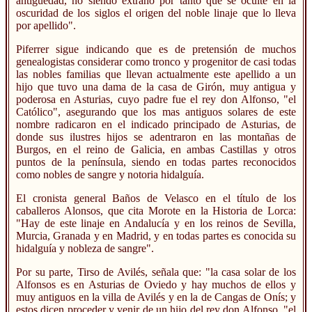
antigüedad, no siendo extraño por tanto que se oculte en la
oscuridad de los siglos el origen del noble linaje que lo lleva
por apellido".
Piferrer sigue indicando que es de pretensión de muchos
genealogistas considerar como tronco y progenitor de casi todas
las nobles familias que llevan actualmente este apellido a un
hijo que tuvo una dama de la casa de Girón, muy antigua y
poderosa en Asturias, cuyo padre fue el rey don Alfonso, "el
Católico", asegurando que los mas antiguos solares de este
nombre radicaron en el indicado principado de Asturias, de
donde sus ilustres hijos se adentraron en las montañas de
Burgos, en el reino de Galicia, en ambas Castillas y otros
puntos de la península, siendo en todas partes reconocidos
como nobles de sangre y notoria hidalguía.
El cronista general Baños de Velasco en el título de los
caballeros Alonsos, que cita Morote en la Historia de Lorca:
"Hay de este linaje en Andalucía y en los reinos de Sevilla,
Murcia, Granada y en Madrid, y en todas partes es conocida su
hidalguía y nobleza de sangre".
Por su parte, Tirso de Avilés, señala que: "la casa solar de los
Alfonsos es en Asturias de Oviedo y hay muchos de ellos y
muy antiguos en la villa de Avilés y en la de Cangas de Onís; y
estos dicen proceder y venir de un hijo del rey don Alfonso, "el