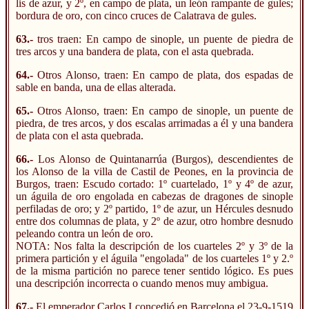
lis de azur, y 2º, en campo de plata, un león rampante de gules;
bordura de oro, con cinco cruces de Calatrava de gules.
63.-
tros traen: En campo de sinople, un puente de piedra de
tres arcos y una bandera de plata, con el asta quebrada.
64.-
Otros Alonso, traen: En campo de plata, dos espadas de
sable en banda, una de ellas alterada.
65.-
Otros Alonso, traen: En campo de sinople, un puente de
piedra, de tres arcos, y dos escalas arrimadas a él y una bandera
de plata con el asta quebrada.
66.-
Los Alonso de Quintanarrúa (Burgos), descendientes de
los Alonso de la villa de Castil de Peones, en la provincia de
Burgos, traen: Escudo cortado: 1º cuartelado, 1º y 4º de azur,
un águila de oro engolada en cabezas de dragones de sinople
perfiladas de oro; y 2º partido, 1º de azur, un Hércules desnudo
entre dos columnas de plata, y 2º de azur, otro hombre desnudo
peleando contra un león de oro.
NOTA: Nos falta la descripción de los cuarteles 2º y 3º de la
primera partición y el águila "engolada" de los cuarteles 1º y 2.º
de la misma partición no parece tener sentido lógico. Es pues
una descripción incorrecta o cuando menos muy ambigua.
67.-
El emperador Carlos I concedió en Barcelona el 23-9-1519