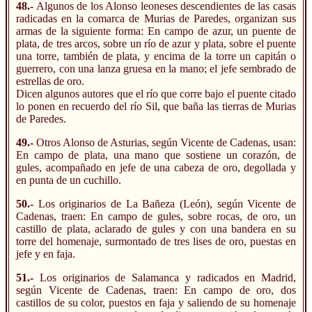
48.-
Algunos de los Alonso leoneses descendientes de las casas
radicadas en la comarca de Murias de Paredes, organizan sus
armas de la siguiente forma: En campo de azur, un puente de
plata, de tres arcos, sobre un río de azur y plata, sobre el puente
una torre, también de plata, y encima de la torre un capitán o
guerrero, con una lanza gruesa en la mano; el jefe sembrado de
estrellas de oro.
Dicen algunos autores que el río que corre bajo el puente citado
lo ponen en recuerdo del río Sil, que baña las tierras de Murias
de Paredes.
49.-
Otros Alonso de Asturias, según Vicente de Cadenas, usan:
En campo de plata, una mano que sostiene un corazón, de
gules, acompañado en jefe de una cabeza de oro, degollada y
en punta de un cuchillo.
50.-
Los originarios de La Bañeza (León), según Vicente de
Cadenas, traen: En campo de gules, sobre rocas, de oro, un
castillo de plata, aclarado de gules y con una bandera en su
torre del homenaje, surmontado de tres lises de oro, puestas en
jefe y en faja.
51.-
Los originarios de Salamanca y radicados en Madrid,
según Vicente de Cadenas, traen: En campo de oro, dos
castillos de su color, puestos en faja y saliendo de su homenaje