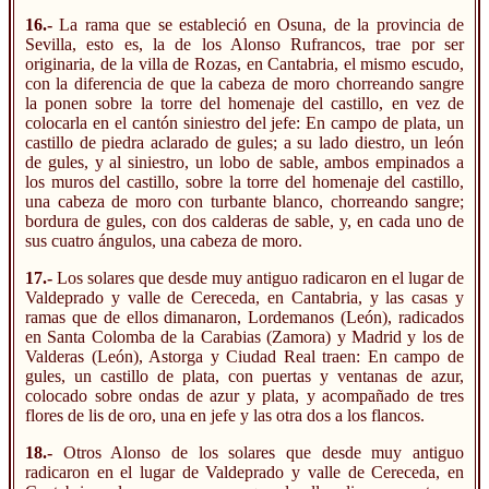
16.-
La rama que se estableció en Osuna, de la provincia de
Sevilla, esto es, la de los Alonso Rufrancos, trae por ser
originaria, de la villa de Rozas, en Cantabria, el mismo escudo,
con la diferencia de que la cabeza de moro chorreando sangre
la ponen sobre la torre del homenaje del castillo, en vez de
colocarla en el cantón siniestro del jefe: En campo de plata, un
castillo de piedra aclarado de gules; a su lado diestro, un león
de gules, y al siniestro, un lobo de sable, ambos empinados a
los muros del castillo, sobre la torre del homenaje del castillo,
una cabeza de moro con turbante blanco, chorreando sangre;
bordura de gules, con dos calderas de sable, y, en cada uno de
sus cuatro ángulos, una cabeza de moro.
17.-
Los solares que desde muy antiguo radicaron en el lugar de
Valdeprado y valle de Cereceda, en Cantabria, y las casas y
ramas que de ellos dimanaron, Lordemanos (León), radicados
en Santa Colomba de la Carabias (Zamora) y Madrid y los de
Valderas (León), Astorga y Ciudad Real traen: En campo de
gules, un castillo de plata, con puertas y ventanas de azur,
colocado sobre ondas de azur y plata, y acompañado de tres
flores de lis de oro, una en jefe y las otra dos a los flancos.
18.-
Otros Alonso de los solares que desde muy antiguo
radicaron en el lugar de Valdeprado y valle de Cereceda, en