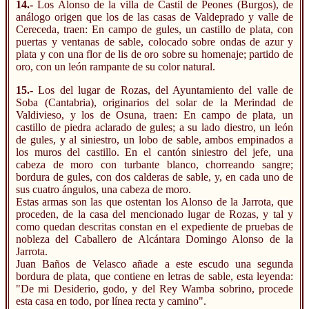
14.-
Los Alonso de la villa de Castil de Peones (Burgos), de
análogo origen que los de las casas de Valdeprado y valle de
Cereceda, traen: En campo de gules, un castillo de plata, con
puertas y ventanas de sable, colocado sobre ondas de azur y
plata y con una flor de lis de oro sobre su homenaje; partido de
oro, con un león rampante de su color natural.
15.-
Los del lugar de Rozas, del Ayuntamiento del valle de
Soba (Cantabria), originarios del solar de la Merindad de
Valdivieso, y los de Osuna, traen: En campo de plata, un
castillo de piedra aclarado de gules; a su lado diestro, un león
de gules, y al siniestro, un lobo de sable, ambos empinados a
los muros del castillo. En el cantón siniestro del jefe, una
cabeza de moro con turbante blanco, chorreando sangre;
bordura de gules, con dos calderas de sable, y, en cada uno de
sus cuatro ángulos, una cabeza de moro.
Estas armas son las que ostentan los Alonso de la Jarrota, que
proceden, de la casa del mencionado lugar de Rozas, y tal y
como quedan descritas constan en el expediente de pruebas de
nobleza del Caballero de Alcántara Domingo Alonso de la
Jarrota.
Juan Baños de Velasco añade a este escudo una segunda
bordura de plata, que contiene en letras de sable, esta leyenda:
"De mi Desiderio, godo, y del Rey Wamba sobrino, procede
esta casa en todo, por línea recta y camino".