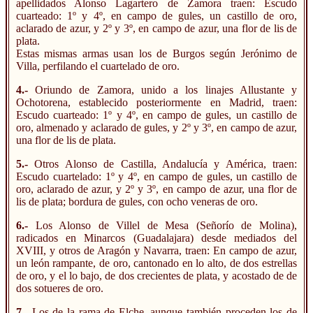
apellidados Alonso Lagartero de Zamora traen: Escudo
cuarteado: 1º y 4º, en campo de gules, un castillo de oro,
aclarado de azur, y 2º y 3º, en campo de azur, una flor de lis de
plata.
Estas mismas armas usan los de Burgos según Jerónimo de
Villa, perfilando el cuartelado de oro.
4.-
Oriundo de Zamora, unido a los linajes Allustante y
Ochotorena, establecido posteriormente en Madrid, traen:
Escudo cuarteado: 1º y 4º, en campo de gules, un castillo de
oro, almenado y aclarado de gules, y 2º y 3º, en campo de azur,
una flor de lis de plata.
5.-
Otros Alonso de Castilla, Andalucía y América, traen:
Escudo cuartelado: 1º y 4º, en campo de gules, un castillo de
oro, aclarado de azur, y 2º y 3º, en campo de azur, una flor de
lis de plata; bordura de gules, con ocho veneras de oro.
6.-
Los Alonso de Villel de Mesa (Señorío de Molina),
radicados en Minarcos (Guadalajara) desde mediados del
XVIII, y otros de Aragón y Navarra, traen: En campo de azur,
un león rampante, de oro, cantonado en lo alto, de dos estrellas
de oro, y el lo bajo, de dos crecientes de plata, y acostado de de
dos sotueres de oro.
7.-
Los de la rama de Elche, aunque también proceden los de