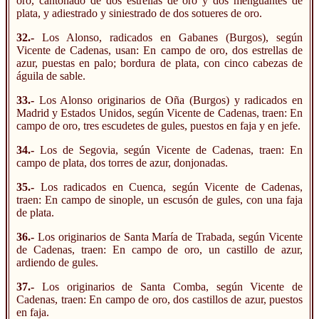
oro, cantonado de dos estrellas de oro y dos menguantes de
plata, y adiestrado y siniestrado de dos sotueres de oro.
32.-
Los Alonso, radicados en Gabanes (Burgos), según
Vicente de Cadenas, usan: En campo de oro, dos estrellas de
azur, puestas en palo; bordura de plata, con cinco cabezas de
águila de sable.
33.-
Los Alonso originarios de Oña (Burgos) y radicados en
Madrid y Estados Unidos, según Vicente de Cadenas, traen: En
campo de oro, tres escudetes de gules, puestos en faja y en jefe.
34.-
Los de Segovia, según Vicente de Cadenas, traen: En
campo de plata, dos torres de azur, donjonadas.
35.-
Los radicados en Cuenca, según Vicente de Cadenas,
traen: En campo de sinople, un escusón de gules, con una faja
de plata.
36.-
Los originarios de Santa María de Trabada, según Vicente
de Cadenas, traen: En campo de oro, un castillo de azur,
ardiendo de gules.
37.-
Los originarios de Santa Comba, según Vicente de
Cadenas, traen: En campo de oro, dos castillos de azur, puestos
en faja.