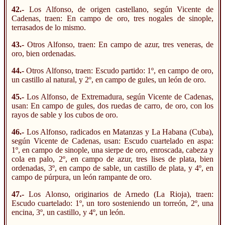
42.-
Los Alfonso, de origen castellano, según Vicente de
Cadenas, traen: En campo de oro, tres nogales de sinople,
terrasados de lo mismo.
43.-
Otros Alfonso, traen: En campo de azur, tres veneras, de
oro, bien ordenadas.
44.-
Otros Alfonso, traen: Escudo partido: 1º, en campo de oro,
un castillo al natural, y 2º, en campo de gules, un león de oro.
45.-
Los Alfonso, de Extremadura, según Vicente de Cadenas,
usan: En campo de gules, dos ruedas de carro, de oro, con los
rayos de sable y los cubos de oro.
46.-
Los Alfonso, radicados en Matanzas y La Habana (Cuba),
según Vicente de Cadenas, usan: Escudo cuartelado en aspa:
1º, en campo de sinople, una sierpe de oro, enroscada, cabeza y
cola en palo, 2º, en campo de azur, tres lises de plata, bien
ordenadas, 3º, en campo de sable, un castillo de plata, y 4º, en
campo de púrpura, un león rampante de oro.
47.-
Los Alonso, originarios de Arnedo (La Rioja), traen:
Escudo cuartelado: 1º, un toro sosteniendo un torreón, 2º, una
encina, 3º, un castillo, y 4º, un león.