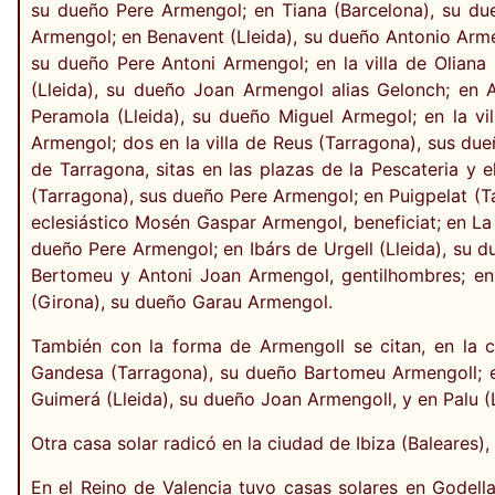
su dueño Pere Armengol; en Tiana (Barcelona), su du
Armengol; en Benavent (Lleida), su dueño Antonio Arme
su dueño Pere Antoni Armengol; en la villa de Oliana 
(Lleida), su dueño Joan Armengol alias Gelonch; en 
Peramola (Lleida), su dueño Miguel Armegol; en la vi
Armengol; dos en la villa de Reus (Tarragona), sus du
de Tarragona, sitas en las plazas de la Pescateria y
(Tarragona), sus dueño Pere Armengol; en Puigpelat (T
eclesiástico Mosén Gaspar Armengol, beneficiat; en La 
dueño Pere Armengol; en Ibárs de Urgell (Lleida), su d
Bertomeu y Antoni Joan Armengol, gentilhombres; en 
(Girona), su dueño Garau Armengol.
También con la forma de Armengoll se citan, en la c
Gandesa (Tarragona), su dueño Bartomeu Armengoll; en
Guimerá (Lleida), su dueño Joan Armengoll, y en Palu (
Otra casa solar radicó en la ciudad de Ibiza (Baleares),
En el Reino de Valencia tuvo casas solares en Godel