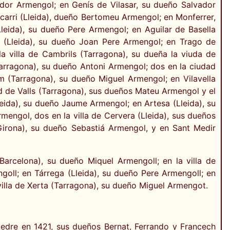
dor Armengol; en Genís de Vilasar, su dueño Salvador
carri (Lleida), dueño Bertomeu Armengol; en Monferrer,
Lleida), su dueño Pere Armengol; en Aguilar de Basella
n (Lleida), su dueño Joan Pere Armengol; en Trago de
a villa de Cambrils (Tarragona), su dueña la viuda de
Tarragona), su dueño Antoni Armengol; dos en la ciudad
m (Tarragona), su dueño Miguel Armengol; en Vilavella
d de Valls (Tarragona), sus dueños Mateu Armengol y el
leida), su dueño Jaume Armengol; en Artesa (Lleida), su
mengol, dos en la villa de Cervera (Lleida), sus dueños
Girona), su dueño Sebastiá Armengol, y en Sant Medir
arcelona), su dueño Miquel Armengoll; en la villa de
oll; en Tárrega (Lleida), su dueño Pere Armengoll; en
villa de Xerta (Tarragona), su dueño Miguel Armengot.
edre en 1421, sus dueños Bernat, Ferrando y Francech