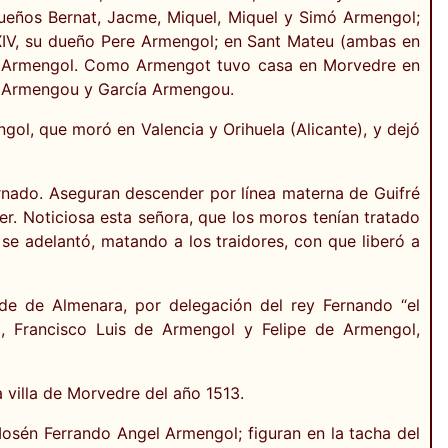
dueños Bernat, Jacme, Miquel, Miquel y Simó Armengol;
 XIV, su dueño Pere Armengol; en Sant Mateu (ambas en
au Armengol. Como Armengot tuvo casa en Morvedre en
e Armengou y García Armengou.
gol, que moró en Valencia y Orihuela (Alicante), y dejó
rnado. Aseguran descender por línea materna de Guifré
er. Noticiosa esta señora, que los moros tenían tratado
 se adelantó, matando a los traidores, con que liberó a
e de Almenara, por delegación del rey Fernando “el
, Francisco Luis de Armengol y Felipe de Armengol,
 villa de Morvedre del año 1513.
osén Ferrando Angel Armengol; figuran en la tacha del