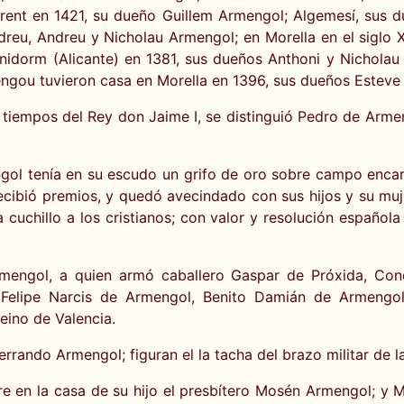
rent en 1421, su dueño Guillem Armengol; Algemesí, sus 
dreu, Andreu y Nicholau Armengol; en Morella en el siglo
enidorm (Alicante) en 1381, sus dueños Anthoni y Nichol
gou tuvieron casa en Morella en 1396, sus dueños Estev
n tiempos del Rey don Jaime I, se distinguió Pedro de Armen
gol tenía en su escudo un grifo de oro sobre campo enca
recibió premios, y quedó avecindado con sus hijos y su muj
cuchillo a los cristianos; con valor y resolución española
mengol, a quien armó caballero Gaspar de Próxida, Cond
 Felipe Narcis de Armengol, Benito Damián de Armengol
reino de Valencia.
ndo Armengol; figuran el la tacha del brazo militar de la
 en la casa de su hijo el presbítero Mosén Armengol; y M