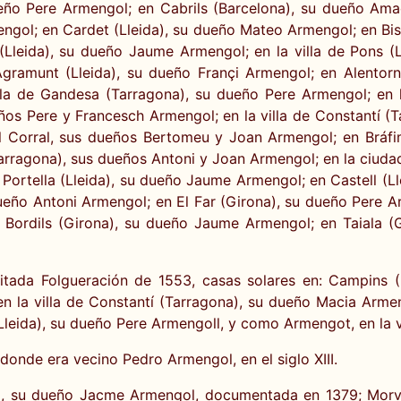
eño Pere Armengol; en Cabrils (Barcelona), su dueño Ama
ngol; en Cardet (Lleida), su dueño Mateo Armengol; en Bis
(Lleida), su dueño Jaume Armengol; en la villa de Pons (
Agramunt (Lleida), su dueño Françi Armengol; en Alentor
lla de Gandesa (Tarragona), su dueño Pere Armengol; en l
eños Pere y Francesch Armengol; en la villa de Constantí (
 el Corral, sus dueños Bertomeu y Joan Armengol; en Bráfi
arragona), sus dueños Antoni y Joan Armengol; en la ciuda
Portella (Lleida), su dueño Jaume Armengol; en Castell (L
ueño Antoni Armengol; en El Far (Girona), su dueño Pere Ar
Bordils (Girona), su dueño Jaume Armengol; en Taiala (
itada Folgueración de 1553, casas solares en: Campins (B
 la villa de Constantí (Tarragona), su dueño Macia Armeng
Lleida), su dueño Pere Armengoll, y como Armengot, en la 
 donde era vecino Pedro Armengol, en el siglo XIII.
la, su dueño Jacme Armengol, documentada en 1379; Morv