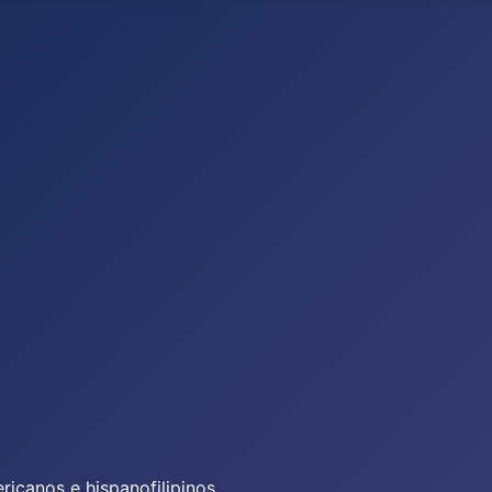
icanos e hispanofilipinos.