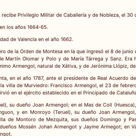
 recibe Privilegio Militar de Caballería y de Nobleza, el 30
 en los años 1664-65.
dad de Valencia en el año 1662.
ro de la Orden de Montesa en la que ingresó el 8 de junio
a de Martín Olomar y Polo y de María Tárrega y Sanz. Era 
nimo Armengol, natural de Xátiva, y de Jerónima Llópiz, de 
a, en el año 1787, ante el presidente de Real Acuerdo de l
a villa de Murviedro: Francisco Armengol, el 23 de febrero
rvió en el ejército establecido en el Principado de Cataluñ
uel), su dueño Joan Armengol; en el Mas de Coll (Huesca)
uon, y en Monroyo (Teruel), su dueño Joan Armengol, 
villa de Montoro de Mezquita, sus dueños Domingo y Pa
s dueños Mossén Johan Armengot y Jayme Armegot; en Va
engot.