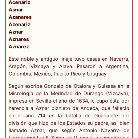
Acenáriz
Asnar
Azanares
Azenariz
Aznar
Aznares
Aznárez
Este noble y antiguo linaje tuvo casas en Navarra,
Aragón, Vizcaya y Alava. Pasaron a Argentina,
Colombia, México, Puerto Rico y Uruguay.
Según escribe Gonzalo de Otalora y Guisasa en la
Micrología de la Merindad de Durango (Vizcaya),
impresa en Sevilla el año de 1634, le cupo ésta por
herencia a Aznar biznieto de Andeca, que falleció
en el año 714 en la batalla de Guadalete por
división que hizo de los Estados su padre, así bien
llamado Aznar, que según Antonio Navarro de
Larreátegui fue III Señor de Vizcaya; y sucediéronle