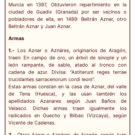
Murcia en 1397, Obtuvieron repartimiento en la
ciudad de Guadix (Granada) por ser vecinos o
pobladores de ella, en 1489: Beltrán Aznar, otro
Beltrán Aznar y Juan Aznar.
Armas
1.-
Los Aznar o Aznáres, originarios de Aragón,
traen: En campo de oro, un árbol de sinople y un
león rampante, de sable, atado al tronco con
cadena de azur. Divisa: "Astiterunt reges terrae
trucidantes sarracenorum cordi leoni".
Estas armas constan en la casa de Aznar, del valle
de Tena (Huesca), y las usan también los
apellidados Azanares según Juan Baños de
Velasco. Dichas armas traen igualmente los
radicados en Guecho y Bilbao (Vizcaya), según
Vicente de Cadenas.
2.-
Otros Aznar o Aznáres, de Aragón, según Juan