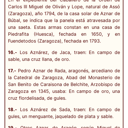
Carlos III Miguel de Oliván y Lope, natural de Assó
(Zaragoza), año 1794, de la casa solar de Aznar de
Búbal, se indica que la panela está atravesada por
una saeta. Estas armas constan en una casa de
Piedrafita (Huesca), fechada en 1650, y en
Fuendetodos (Zaragoza), fechada en 1793.
16.-
Los Aznárez, de Jaca, traen: En campo de
sable, una cruz llana, de oro.
17.-
Pedro Aznar de Rada, aragonés, arcediano de
la Catedral de Zaragoza, Abad del Monasterio de
San Benito de Caraisona de Belchite, Arzobispo de
Zaragoza en 1345, usaba: En campo de oro, una
cruz flordelisada, de gules.
18.-
Los Aznárez de Sada, traen: En campo de
gules, un menguante, jaquelado de plata y sable.
19.-
Otros Aznar, de Aragón, según Miguel de