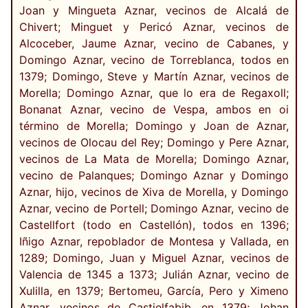
Joan y Mingueta Aznar, vecinos de Alcalá de
Chivert; Minguet y Pericó Aznar, vecinos de
Alcoceber, Jaume Aznar, vecino de Cabanes, y
Domingo Aznar, vecino de Torreblanca, todos en
1379; Domingo, Steve y Martín Aznar, vecinos de
Morella; Domingo Aznar, que lo era de Regaxoll;
Bonanat Aznar, vecino de Vespa, ambos en oi
término de Morella; Domingo y Joan de Aznar,
vecinos de Olocau del Rey; Domingo y Pere Aznar,
vecinos de La Mata de Morella; Domingo Aznar,
vecino de Palanques; Domingo Aznar y Domingo
Aznar, hijo, vecinos de Xiva de Morella, y Domingo
Aznar, vecino de Portell; Domingo Aznar, vecino de
Castellfort (todo en Castellón), todos en 1396;
Iñigo Aznar, repoblador de Montesa y Vallada, en
1289; Domingo, Juan y Miguel Aznar, vecinos de
Valencia de 1345 a 1373; Julián Aznar, vecino de
Xulilla, en 1379; Bertomeu, García, Pero y Ximeno
Aznar, vecinos de Castielfabib, en 1379; Johan