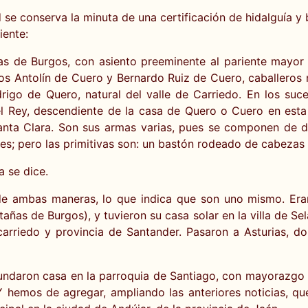
d se conserva la minuta de una certificación de hidalguía 
iente:
s de Burgos, con asiento preeminente al pariente mayor d
los Antolín de Cuero y Bernardo Ruiz de Cuero, caballeros
igo de Quero, natural del valle de Carriedo. En los suce
el Rey, descendiente de la casa de Quero o Cuero en esta 
anta Clara. Son sus armas varias, pues se componen de d
tes; pero las primitivas son: un bastón rodeado de cabezas
a se dice.
e ambas maneras, lo que indica que son uno mismo. Eran l
ñas de Burgos), y tuvieron su casa solar en la villa de Se
lacarriedo y provincia de Santander. Pasaron a Asturias,
fundaron casa en la parroquia de Santiago, con mayorazgo 
o. Y hemos de agregar, ampliando las anteriores noticias, 