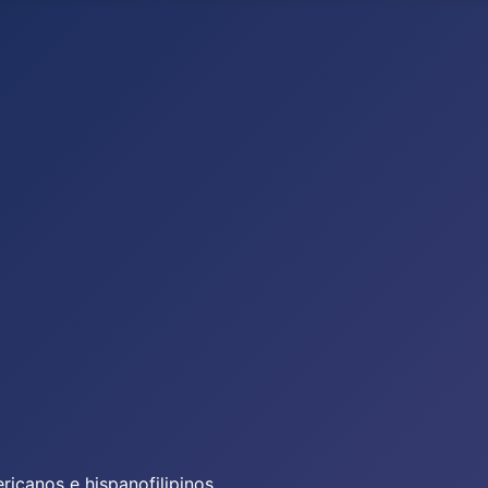
icanos e hispanofilipinos.