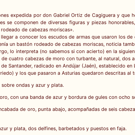
asones expedida por don Gabriel Ortiz de Cagiguera y que 
es se componen de diversas figuras y piezas honorables
ón rodeado de cabezas moriscas».
 llegar a conocer los escudos de armas que usaron los de e
nía un bastón rodeado de cabezas moriscas, noticia tambi
bargo, lo interpreta (no sabemos si con acierto) en la sigu
 de cuatro cabezas de moro con turbante, al natural, dos a
 de Santander, radicado en Andújar (Jaén), establecido en 
riedo) y los que pasaron a Asturias quedaron descritas al t
sobre ondas y azur y plata.
 oro, con una banda de azur y bordura de gules con ocho s
ncabada de oro, punta abajo, acompañadas de seis cabezas 
r y plata, dos delfines, barbetados y puestos en faja.