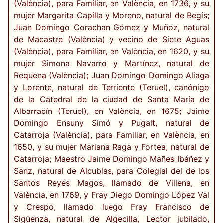
(València), para Familiar, en València, en 1736, y su
mujer Margarita Capilla y Moreno, natural de Begís;
Juan Domingo Corachan Gómez y Muñoz, natural
de Macastre (València) y vecino de Siete Aguas
(València), para Familiar, en València, en 1620, y su
mujer Simona Navarro y Martínez, natural de
Requena (València); Juan Domingo Domingo Aliaga
y Lorente, natural de Terriente (Teruel), canónigo
de la Catedral de la ciudad de Santa María de
Albarracín (Teruel), en València, en 1675; Jaime
Domingo Ensuny Simó y Pugalt, natural de
Catarroja (València), para Familiar, en València, en
1650, y su mujer Mariana Raga y Fortea, natural de
Catarroja; Maestro Jaime Domingo Mañes Ibáñez y
Sanz, natural de Alcublas, para Colegial del de los
Santos Reyes Magos, llamado de Villena, en
València, en 1769, y Fray Diego Domingo López Val
y Crespo, llamado luego Fray Francisco de
Sigüenza, natural de Algecilla, Lector jubilado,