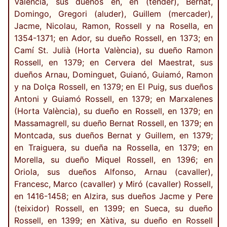
València, sus dueños en, en (tender), Bernat,
Domingo, Gregori (aluder), Guillem (mercader),
Jacme, Nicolau, Ramon, Rossell y na Rosella, en
1354-1371; en Ador, su dueño Rossell, en 1373; en
Camí St. Julià (Horta València), su dueño Ramon
Rossell, en 1379; en Cervera del Maestrat, sus
dueños Arnau, Dominguet, Guianó, Guiamó, Ramon
y na Dolça Rossell, en 1379; en El Puig, sus dueños
Antoni y Guiamó Rossell, en 1379; en Marxalenes
(Horta València), su dueño en Rossell, en 1379; en
Massamagrell, su dueño Bernat Rossell, en 1379; en
Montcada, sus dueños Bernat y Guillem, en 1379;
en Traiguera, su dueña na Rossella, en 1379; en
Morella, su dueño Miquel Rossell, en 1396; en
Oriola, sus dueños Alfonso, Arnau (cavaller),
Francesc, Marco (cavaller) y Miró (cavaller) Rossell,
en 1416-1458; en Alzira, sus dueños Jacme y Pere
(teixidor) Rossell, en 1399; en Sueca, su dueño
Rossell, en 1399; en Xàtiva, su dueño en Rossell