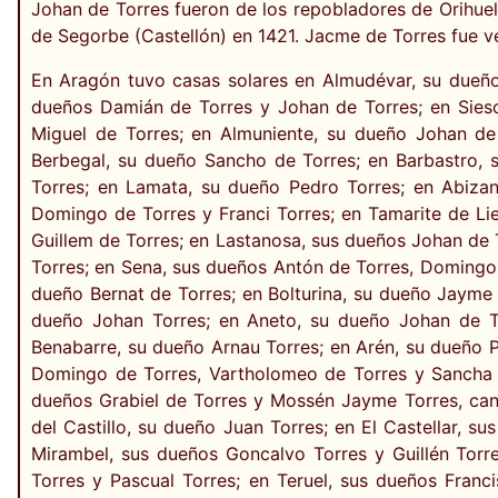
Johan de Torres fueron de los repobladores de Orihue
de Segorbe (Castellón) en 1421. Jacme de Torres fue v
En Aragón tuvo casas solares en Almudévar, su dueño
dueños Damián de Torres y Johan de Torres; en Sies
Miguel de Torres; en Almuniente, su dueño Johan de
Berbegal, su dueño Sancho de Torres; en Barbastro, 
Torres; en Lamata, su dueño Pedro Torres; en Abiza
Domingo de Torres y Franci Torres; en Tamarite de Li
Guillem de Torres; en Lastanosa, sus dueños Johan de T
Torres; en Sena, sus dueños Antón de Torres, Domingo d
dueño Bernat de Torres; en Bolturina, su dueño Jayme 
dueño Johan Torres; en Aneto, su dueño Johan de T
Benabarre, su dueño Arnau Torres; en Arén, su dueño P
Domingo de Torres, Vartholomeo de Torres y Sancha d
dueños Grabiel de Torres y Mossén Jayme Torres, canó
del Castillo, su dueño Juan Torres; en El Castellar, s
Mirambel, sus dueños Goncalvo Torres y Guillén Torre
Torres y Pascual Torres; en Teruel, sus dueños Franc