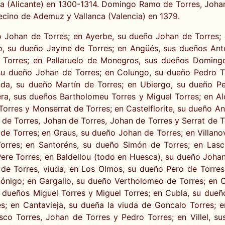
la (Alicante) en 1300-1314. Domingo Ramo de Torres, Joh
ecino de Ademuz y Vallanca (Valencia) en 1379.
 Johan de Torres; en Ayerbe, su dueño Johan de Torres; 
o, su dueño Jayme de Torres; en Angüés, sus dueños Antó
 Torres; en Pallaruelo de Monegros, sus dueños Doming
su dueño Johan de Torres; en Colungo, su dueño Pedro T
nda, su dueño Martín de Torres; en Ubiergo, su dueño Pe
era, sus dueños Bartholomeu Torres y Miguel Torres; en 
orres y Monserrat de Torres; en Castelflorite, su dueño A
e Torres, Johan de Torres, Johan de Torres y Serrat de To
de Torres; en Graus, su dueño Johan de Torres; en Villano
orres; en Santoréns, su dueño Simón de Torres; en Las
ere Torres; en Baldellou (todo en Huesca), su dueño Johan
e Torres, viuda; en Los Olmos, su dueño Pero de Torres; 
nigo; en Gargallo, su dueño Vertholomeo de Torres; en C
us dueños Miguel Torres y Miguel Torres; en Cubla, su due
s; en Cantavieja, su dueña la viuda de Goncalo Torres; e
isco Torres, Johan de Torres y Pedro Torres; en Villel, s