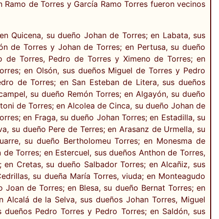
an Ramo de Torres y García Ramo Torres fueron vecinos
en Quicena, su dueño Johan de Torres; en Labata, sus
n de Torres y Johan de Torres; en Pertusa, su dueño
o de Torres, Pedro de Torres y Ximeno de Torres; en
orres; en Olsón, sus dueños Miguel de Torres y Pedro
dro de Torres; en San Esteban de Litera, sus dueños
Alcampel, su dueño Remón Torres; en Algayón, su dueño
ntoni de Torres; en Alcolea de Cinca, su dueño Johan de
rres; en Fraga, su dueño Johan Torres; en Estadilla, su
va, su dueño Pere de Terres; en Arasanz de Urmella, su
cuarre, su dueño Bertholomeu Torres; en Monesma de
 de Torres; en Estercuel, sus dueños Anthon de Torres,
en Cretas, su dueño Salbador Torres; en Alcañiz, sus
edrillas, su dueña María Torres, viuda; en Monteagudo
ño Joan de Torres; en Blesa, su dueño Bernat Torres; en
n Alcalá de la Selva, sus dueños Johan Torres, Miguel
us dueños Pedro Torres y Pedro Torres; en Saldón, sus