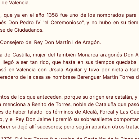
 de Valencia.
res, que ya en el año 1358 fue uno de los nombrados para 
onés Don Pedro IV "el Ceremonioso", y no hubo en su tie
ase de Ciudadanos.
 Consejero del Rey Don Martín I de Aragón.
a de Castilla, mujer del también Monarca aragonés Don Al
llegó a ser tan rico, que hasta en sus tiempos quedaba
só en Valencia con Ursula Aguilar y tuvo por nieta a Isa
eredero de la casa se nombrase Berenguer Martín Torres de
intos de los que anteceden, porque su origen era catalán, 
 menciona a Benito de Torres, noble de Cataluña que pasó 
 de haber talado los términos de Alcalá, Forcal y Las Cuev
jo, y el Rey Don Jaime I premió su sobresaliente comportam
ebrer si dejó allí sucesores; pero según apuntan otros trat
 1376. Guillem Torres fue vecino de Castellón de la Plana 