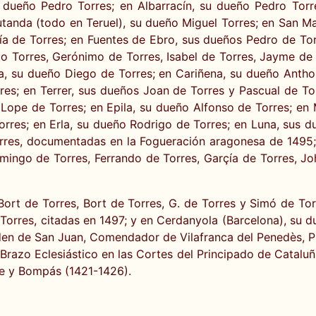
 dueño Pedro Torres; en Albarracín, su dueño Pedro Tor
utanda (todo en Teruel), su dueño Miguel Torres; en San M
ía de Torres; en Fuentes de Ebro, sus dueños Pedro de To
o Torres, Gerónimo de Torres, Isabel de Torres, Jayme de 
a, su dueño Diego de Torres; en Cariñena, su dueño Antho
res; en Terrer, sus dueños Joan de Torres y Pascual de T
Lope de Torres; en Epila, su dueño Alfonso de Torres; en
orres; en Erla, su dueño Rodrigo de Torres; en Luna, sus d
orres, documentadas en la Fogueración aragonesa de 1495;
ingo de Torres, Ferrando de Torres, Garçía de Torres, Jo
Bort de Torres, Bort de Torres, G. de Torres y Simó de T
Torres, citadas en 1497; y en Cerdanyola (Barcelona), su
rden de San Juan, Comendador de Vilafranca del Penedès, P
l Brazo Eclesiástico en las Cortes del Principado de Catalu
re y Bompás (1421-1426).