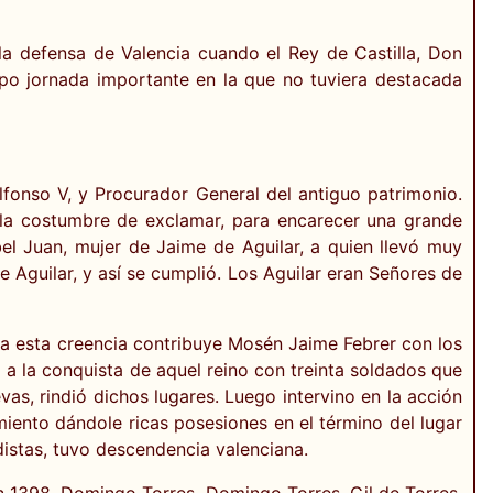
la defensa de Valencia cuando el Rey de Castilla, Don
mpo jornada importante en la que no tuviera destacada
fonso V, y Procurador General del antiguo patrimonio.
 la costumbre de exclamar, para encarecer una grande
bel Juan, mujer de Jaime de Aguilar, a quien llevó muy
 Aguilar, y así se cumplió. Los Aguilar eran Señores de
y a esta creencia contribuye Mosén Jaime Febrer con los
a la conquista de aquel reino con treinta soldados que
as, rindió dichos lugares. Luego intervino en la acción
iento dándole ricas posesiones en el término del lugar
adistas, tuvo descendencia valenciana.
en 1398. Domingo Torres, Domingo Torres, Gil de Torres,