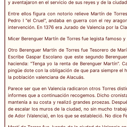
y aventajaron en el servicio de sus reyes y de la ciudad
Entre ellos figura con notorio relieve Martín de Tor
Pedro I "el Cruel", andaba en guerra con el rey arag
intervención. En 1376 era Jurado de Valencia por la Cl
Micer Berenguer Martín de Torres fue legista famoso y
Otro Berenguer Martín de Torres fue Tesorero de Marí
Escribe Gaspar Escolano que este segundo Berenguer 
hacienda: "Tenga yo la renta de Berenguer Martín". Ca
pingüe dote con la obligación de que para siempre el h
la población valenciana de Alacuás.
Parece ser que en Valencia radicaron otros Torres dist
informes que a continuación recogemos. Dicho cronista
mantenía a su costa y realizó grandes proezas. Después
de escalar los muros de la ciudad, no sin mucho traba
de Ador (Valencia), en los que se estableció. No dice F
Martí de Torres fue Jurado de la ciudad de Valencia en