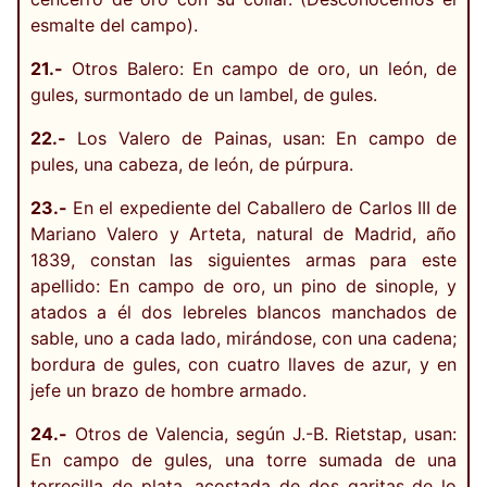
esmalte del campo).
21.-
Otros Balero: En campo de oro, un león, de
gules, surmontado de un lambel, de gules.
22.-
Los Valero de Painas, usan: En campo de
pules, una cabeza, de león, de púrpura.
23.-
En el expediente del Caballero de Carlos III de
Mariano Valero y Arteta, natural de Madrid, año
1839, constan las siguientes armas para este
apellido: En campo de oro, un pino de sinople, y
atados a él dos lebreles blancos manchados de
sable, uno a cada lado, mirándose, con una cadena;
bordura de gules, con cuatro llaves de azur, y en
jefe un brazo de hombre armado.
24.-
Otros de Valencia, según J.-B. Rietstap, usan:
En campo de gules, una torre sumada de una
torrecilla de plata, acostada de dos garitas de lo