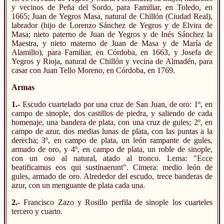
y vecinos de Peña del Sordo, para Familiar, en Toledo, en
1665; Juan de Yegros Masa, natural de Chillón (Ciudad Real),
labrador (hijo de Lorenzo Sánchez de Yegros y de Elvira de
Masa; nieto paterno de Juan de Yegros y de Inés Sánchez la
Maestra, y nieto materno de Juan de Masa y de María de
Alamillo), para Familiar, en Córdoba, en 1663, y Josefa de
Yegros y Rioja, natural de Chillón y vecina de Almadén, para
casar con Juan Tello Moreno, en Córdoba, en 1769.
Armas
1.-
Escudo cuartelado por una cruz de San Juan, de oro: 1º, en
campo de sinople, dos castillos de piedra, y saliendo de cada
homenaje, una bandera de plata, con una cruz de gules; 2º, en
campo de azur, dos medias lunas de plata, con las puntas a la
derecha; 3º, en campo de plata, un león rampante de gules,
armado de oro, y 4º, en campo de plata, un roble de sinople,
con un oso al natural, atado al tronco. Lema: "Ecce
beatificamus eos qui sustinaerunt". Cimera: medio león de
gules, armado de oro. Alrededor del escudo, trece banderas de
azur, con un menguante de plata cada una.
2.-
Francisco Zazo y Rosillo perfila de sinople los cuarteles
tercero y cuarto.