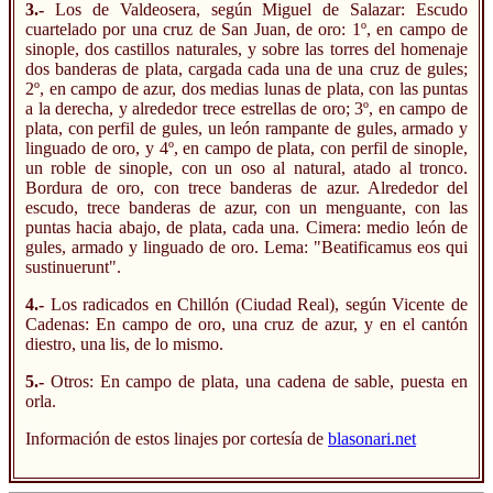
3.-
Los de Valdeosera, según Miguel de Salazar: Escudo
cuartelado por una cruz de San Juan, de oro: 1º, en campo de
sinople, dos castillos naturales, y sobre las torres del homenaje
dos banderas de plata, cargada cada una de una cruz de gules;
2º, en campo de azur, dos medias lunas de plata, con las puntas
a la derecha, y alrededor trece estrellas de oro; 3º, en campo de
plata, con perfil de gules, un león rampante de gules, armado y
linguado de oro, y 4º, en campo de plata, con perfil de sinople,
un roble de sinople, con un oso al natural, atado al tronco.
Bordura de oro, con trece banderas de azur. Alrededor del
escudo, trece banderas de azur, con un menguante, con las
puntas hacia abajo, de plata, cada una. Cimera: medio león de
gules, armado y linguado de oro. Lema: "Beatificamus eos qui
sustinuerunt".
4.-
Los radicados en Chillón (Ciudad Real), según Vicente de
Cadenas: En campo de oro, una cruz de azur, y en el cantón
diestro, una lis, de lo mismo.
5.-
Otros: En campo de plata, una cadena de sable, puesta en
orla.
Información de estos linajes por cortesía de
blasonari.net