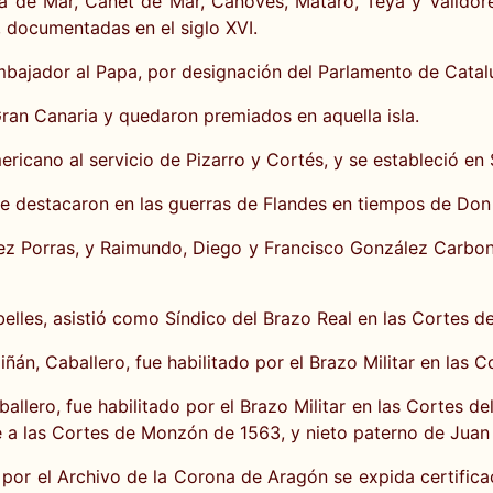
a de Mar, Canet de Mar, Cánoves, Mataró, Teyá y Valldorei
, documentadas en el siglo XVI.
ajador al Papa, por designación del Parlamento de Cataluña
Gran Canaria y quedaron premiados en aquella isla.
ericano al servicio de Pizarro y Cortés, y se estableció en 
e destacaron en las guerras de Flandes en tiempos de Don Fe
z Porras, y Raimundo, Diego y Francisco González Carbonell
lles, asistió como Síndico del Brazo Real en las Cortes de
ñán, Caballero, fue habilitado por el Brazo Militar en las 
llero, fue habilitado por el Brazo Militar en las Cortes de
e a las Cortes de Monzón de 1563, y nieto paterno de Juan 
por el Archivo de la Corona de Aragón se expida certific