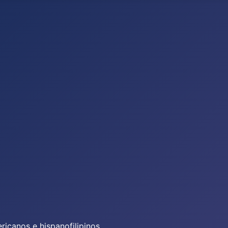
icanos e hispanofilipinos.