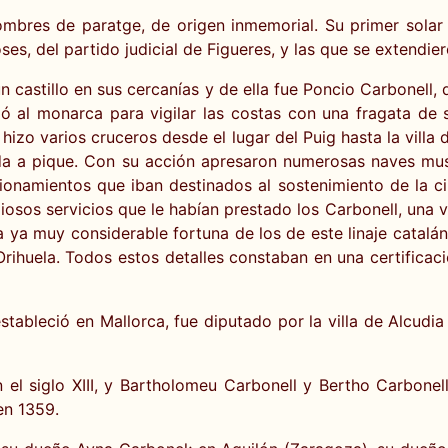
mbres de paratge, de origen inmemorial. Su primer solar s
ses, del partido judicial de Figueres, y las que se extendie
un castillo en sus cercanías y de ella fue Poncio Carbonel
eció al monarca para vigilar las costas con una fragata de
hizo varios cruceros desde el lugar del Puig hasta la villa
hada a pique. Con su acción apresaron numerosas naves m
ionamientos que iban destinados al sostenimiento de la c
iosos servicios que le habían prestado los Carbonell, una v
 ya muy considerable fortuna de los de este linaje catalán.
ihuela. Todos estos detalles constaban en una certificac
stableció en Mallorca, fue diputado por la villa de Alcud
 el siglo XIII, y Bartholomeu Carbonell y Bertho Carbonel
en 1359.