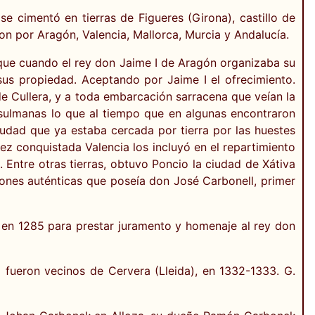
e cimentó en tierras de Figueres (Girona), castillo de
ron por Aragón, Valencia, Mallorca, Murcia y Andalucía.
l, que cuando el rey don Jaime I de Aragón organizaba su
 sus propiedad. Aceptando por Jaime I el ofrecimiento.
 de Cullera, y a toda embarcación sarracena que veían la
usulmanas lo que al tiempo que en algunas encontraron
iudad que ya estaba cercada por tierra por las huestes
ez conquistada Valencia los incluyó en el repartimiento
 Entre otras tierras, obtuvo Poncio la ciudad de Xátiva
iones auténticas que poseía don José Carbonell, primer
ia en 1285 para prestar juramento y homenaje al rey don
l fueron vecinos de Cervera (Lleida), en 1332-1333. G.