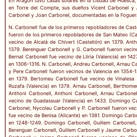
En Aragón tuvo casas solares en la ciudad de Huesca,
en Torre del Compte, sus dueños Vicent Carbonel y J
Carbonel y Joan Carbonel, documentadas en la Foguer
N. Carbonell fue de los primeros repobladores de Caste
fueron de los primeros repobladores de San Mateo (Cas
vecino de Alcalá de Chivert (Castellón) en 1379. Ant
1379. Berenguer Carbonell y G. Carbonell fueron vecin
Bernat Carbonell fue vecino de Lliria (Valencia) en 14
en 1306-1316. N. Carbonell, Andreu Carbonell, Arnau Ca
y Pere Carbonell fueron vecinos de Valencia en 1354-1
en 1379. Bertomeu Carbonell fue vecino de Vinalesa (
Ruzafa (Valencia) en 1379. Arnau Carbonell, Berthome
Anthoni Carbonell, Anthoni Carbonell, Arnau Carbone
vecino de Guadassuar (Valencia) en 1433. Domingo Carb
Carbonel, Nycolau Carbonell y P. Carbonell fueron vec
fue vecino de Benisa (Alicante) en 1381. Domingo Carbo
en 1248-1249. Domingo Carbonell, Guillem Carbonell,
Berenguer Carbonell, Guillem Carbonell y Jaume Carbon