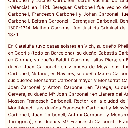
Carbonell y Jacme Carbonell fueron vecinos de Olle
(Valencia) en 1421. Bereguer Carbonell fue vecino d
Carbonell, Francesch Carbonell y Johan Carbonell fue
Carbonell, Beltrán Carbonell, Berenguer Carbonell, Ber
1300-1314. Matheu Carbonell fue Justicia Criminal de 
1379.
En Cataluña tuvo casas solares en Vich, su dueño Pheli
en Cabrils (todo en Barcelona), su dueño Sabastia Carb
en Girona), su dueño Baldiri Carbonell alias Riera; e
dueño Joan Carbonell; en Vilanova de Meyá, sus du
Carbonell, Notario; en Navines, su dueño Mateu Carbone
sus dueños Monserrat Carbonel mayor y Monserrat Car
Joan Carbonell y Antoni Carbonell; en Tárrega, su du
Cervera, su dueño Mº Joan Carbonell; en Llanera del A
Mossén Francesch Carbonell, Rector; en la ciudad de 
Montblanch, sus dueños Francesch Carbonell y Mossén 
Carbonell, Joan Carbonell, Antoni Carbonell y Monser
Tarragona), sus dueños Mº Francesch Carbonell, Fran