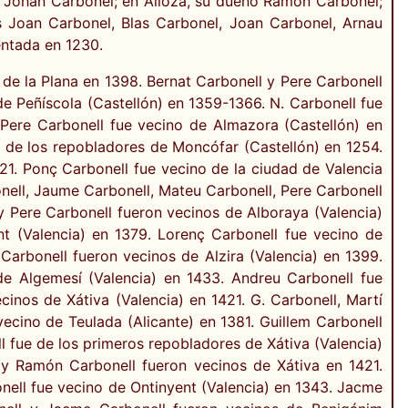
o Johan Carbonel; en Alloza, su dueño Ramón Carbonel;
s Joan Carbonel, Blas Carbonel, Joan Carbonel, Arnau
ntada en 1230.
 de la Plana en 1398. Bernat Carbonell y Pere Carbonell
e Peñíscola (Castellón) en 1359-1366. N. Carbonell fue
 Pere Carbonell fue vecino de Almazora (Castellón) en
o de los repobladores de Moncófar (Castellón) en 1254.
421. Ponç Carbonell fue vecino de la ciudad de Valencia
onell, Jaume Carbonell, Mateu Carbonell, Pere Carbonell
y Pere Carbonell fueron vecinos de Alboraya (Valencia)
nt (Valencia) en 1379. Lorenç Carbonell fue vecino de
arbonell fueron vecinos de Alzira (Valencia) en 1399.
de Algemesí (Valencia) en 1433. Andreu Carbonell fue
inos de Xátiva (Valencia) en 1421. G. Carbonell, Martí
ecino de Teulada (Alicante) en 1381. Guillem Carbonell
l fue de los primeros repobladores de Xátiva (Valencia)
 y Ramón Carbonell fueron vecinos de Xátiva en 1421.
nell fue vecino de Ontinyent (Valencia) en 1343. Jacme