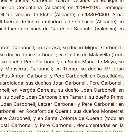
onell y Jacme Carbonell fueron vecinos de Benigánim
ecino de Cocentaina (Alicante) en 1290-1295. Domingo
ll fue vecino de Elche (Alicante) en 1380-1400. Arnal
ll fueron de los repobladores de Orihuela (Alicante) en
nell fueron vecinos de Carrer de Sagunto (Valencia) en
ntoni Carbonell; en Tarrasa, su dueño Miguel Carbonell;
, su dueño Joan Carbonell; en Caldas de Malavella (todo
a, su dueño Pere Carbonell; en Santa María de Meyá, su
 y Monserrat Carbonell; en Tremp, su dueño Mº Joan
eños Antoni Carbonell y Pere Carbonell; en Castelldáns,
rdiolada, sus dueños Joan Carbonell, Pere Carbonell,
nell; en Vergós Garrejat, su dueño Joan Carbonell; en
a, su dueño Joan Carbonell; en Tamarit, su dueño Primo
Joan Carbonell, Latzer Carbonell y Pere Carbonell; en
rbonell; en Rocafort de Queralt, sus dueños Monserrat
Pere Carbonell, y en Santa Coloma de Queralt (todo en
gosti Carbonell y Pere Carbonell, documentadas en la