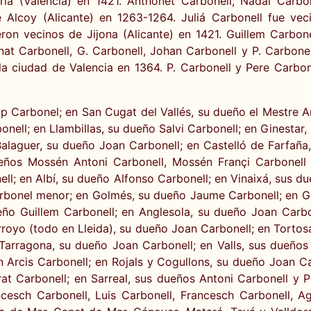
ria (Valencia) en 1421. Anthonet Carbonell, Nadal Carb
e Alcoy (Alicante) en 1263-1264. Juliá Carbonell fue v
ron vecinos de Jijona (Alicante) en 1421. Guillem Carbone
nat Carbonell, G. Carbonell, Johan Carbonell y P. Carbone
la ciudad de Valencia en 1364. P. Carbonell y Pere Carbo
p Carbonel; en San Cugat del Vallés, su dueño el Mestre A
onell; en Llambillas, su dueño Salvi Carbonell; en Ginestar
n Balaguer, su dueño Joan Carbonell; en Castelló de Farfañ
eños Mossén Antoni Carbonell, Mossén Françi Carbonell
ll; en Albí, su dueño Alfonso Carbonell; en Vinaixá, sus du
bonel menor; en Golmés, su dueño Jaume Carbonell; en Gua
eño Guillem Carbonell; en Anglesola, su dueño Joan Carbo
rroyo (todo en Lleida), su dueño Joan Carbonell; en Tortos
Tarragona, su dueño Joan Carbonell; en Valls, sus dueños 
Arcis Carbonell; en Rojals y Cogullons, su dueño Joan Ca
rat Carbonell; en Sarreal, sus dueños Antoni Carbonell y 
cesch Carbonell, Luis Carbonell, Francesch Carbonell, A