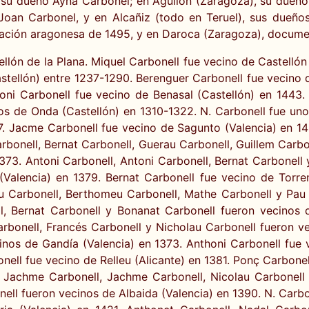
 su dueño Ayna Carbonel; en Aguilón (Zaragoza), su dueñ
oan Carbonel, y en Alcañiz (todo en Teruel), sus dueño
ación aragonesa de 1495, y en Daroca (Zaragoza), docume
llón de la Plana. Miquel Carbonell fue vecino de Castellón
tellón) entre 1237-1290. Berenguer Carbonell fue vecino d
honi Carbonell fue vecino de Benasal (Castellón) en 1443.
os de Onda (Castellón) en 1310-1322. N. Carbonell fue un
27. Jacme Carbonell fue vecino de Sagunto (Valencia) en 1
rbonell, Bernat Carbonell, Guerau Carbonell, Guillem Carb
373. Antoni Carbonell, Antoni Carbonell, Bernat Carbonell 
Valencia) en 1379. Bernat Carbonell fue vecino de Torre
u Carbonell, Berthomeu Carbonell, Mathe Carbonell y Pau C
ll, Bernat Carbonell y Bonanat Carbonell fueron vecinos 
onell, Francés Carbonell y Nicholau Carbonell fueron vec
inos de Gandía (Valencia) en 1373. Anthoni Carbonell fue v
nell fue vecino de Relleu (Alicante) en 1381. Ponç Carbonel
 Jachme Carbonell, Jachme Carbonell, Nicolau Carbonell
ell fueron vecinos de Albaida (Valencia) en 1390. N. Carbo