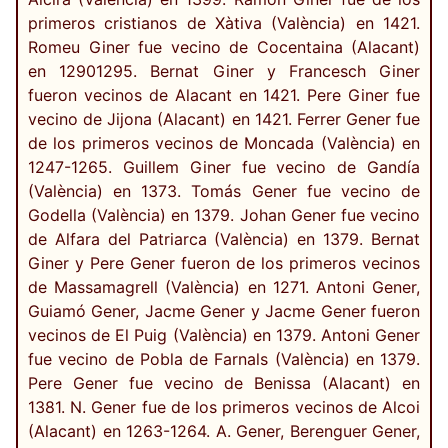
primeros cristianos de Xàtiva (València) en 1421.
Romeu Giner fue vecino de Cocentaina (Alacant)
en 12901295. Bernat Giner y Francesch Giner
fueron vecinos de Alacant en 1421. Pere Giner fue
vecino de Jijona (Alacant) en 1421. Ferrer Gener fue
de los primeros vecinos de Moncada (València) en
1247-1265. Guillem Giner fue vecino de Gandía
(València) en 1373. Tomás Gener fue vecino de
Godella (València) en 1379. Johan Gener fue vecino
de Alfara del Patriarca (València) en 1379. Bernat
Giner y Pere Gener fueron de los primeros vecinos
de Massamagrell (València) en 1271. Antoni Gener,
Guiamó Gener, Jacme Gener y Jacme Gener fueron
vecinos de El Puig (València) en 1379. Antoni Gener
fue vecino de Pobla de Farnals (València) en 1379.
Pere Gener fue vecino de Benissa (Alacant) en
1381. N. Gener fue de los primeros vecinos de Alcoi
(Alacant) en 1263-1264. A. Gener, Berenguer Gener,