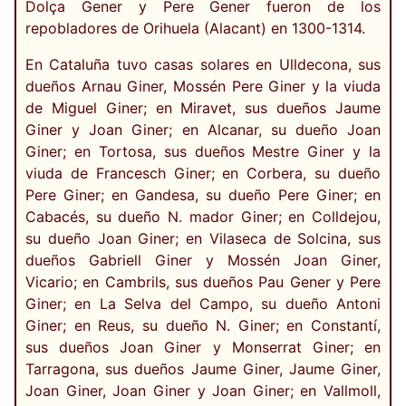
Dolça Gener y Pere Gener fueron de los
repobladores de Orihuela (Alacant) en 1300-1314.
En Cataluña tuvo casas solares en Ulldecona, sus
dueños Arnau Giner, Mossén Pere Giner y la viuda
de Miguel Giner; en Miravet, sus dueños Jaume
Giner y Joan Giner; en Alcanar, su dueño Joan
Giner; en Tortosa, sus dueños Mestre Giner y la
viuda de Francesch Giner; en Corbera, su dueño
Pere Giner; en Gandesa, su dueño Pere Giner; en
Cabacés, su dueño N. mador Giner; en Colldejou,
su dueño Joan Giner; en Vilaseca de Solcina, sus
dueños Gabriell Giner y Mossén Joan Giner,
Vicario; en Cambrils, sus dueños Pau Gener y Pere
Giner; en La Selva del Campo, su dueño Antoni
Giner; en Reus, su dueño N. Giner; en Constantí,
sus dueños Joan Giner y Monserrat Giner; en
Tarragona, sus dueños Jaume Giner, Jaume Giner,
Joan Giner, Joan Giner y Joan Giner; en Vallmoll,