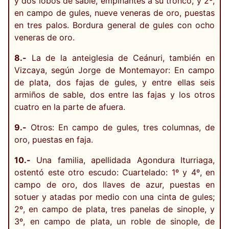
y dos lobos de sable, empinantes a su tronco, y 2º,
en campo de gules, nueve veneras de oro, puestas
en tres palos. Bordura general de gules con ocho
veneras de oro.
8.-
La de la anteiglesia de Ceánuri, también en
Vizcaya, según Jorge de Montemayor: En campo
de plata, dos fajas de gules, y entre ellas seis
armiños de sable, dos entre las fajas y los otros
cuatro en la parte de afuera.
9.-
Otros: En campo de gules, tres columnas, de
oro, puestas en faja.
10.-
Una familia, apellidada Agondura Iturriaga,
ostentó este otro escudo: Cuartelado: 1º y 4º, en
campo de oro, dos llaves de azur, puestas en
sotuer y atadas por medio con una cinta de gules;
2º, en campo de plata, tres panelas de sinople, y
3º, en campo de plata, un roble de sinople, de