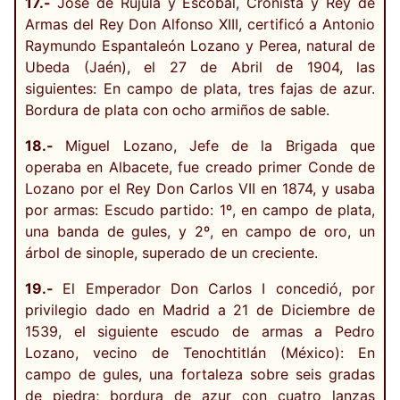
17.-
José de Rújula y Escobal, Cronista y Rey de
Armas del Rey Don Alfonso XIII, certificó a Antonio
Raymundo Espantaleón Lozano y Perea, natural de
Ubeda (Jaén), el 27 de Abril de 1904, las
siguientes: En campo de plata, tres fajas de azur.
Bordura de plata con ocho armiños de sable.
18.-
Miguel Lozano, Jefe de la Brigada que
operaba en Albacete, fue creado primer Conde de
Lozano por el Rey Don Carlos VII en 1874, y usaba
por armas: Escudo partido: 1º, en campo de plata,
una banda de gules, y 2º, en campo de oro, un
árbol de sinople, superado de un creciente.
19.-
El Emperador Don Carlos I concedió, por
privilegio dado en Madrid a 21 de Diciembre de
1539, el siguiente escudo de armas a Pedro
Lozano, vecino de Tenochtitlán (México): En
campo de gules, una fortaleza sobre seis gradas
de piedra; bordura de azur con cuatro lanzas