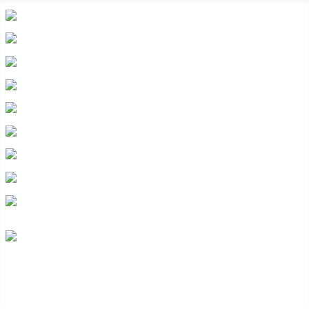
heraldicahispana.com
Escudos con lambrequines
Todo escudos
Glosario heráldico básico
Legislación heráldica
Cuarteles
Composición
Preguntas frecuentes
Contacto
Colección de escudos heráldicos españoles,
hispanoamericanos e hispanofilipinos.