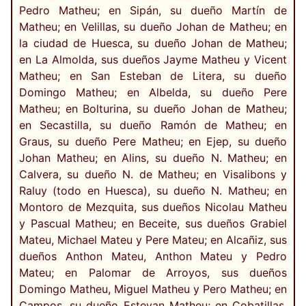
Pedro Matheu; en Sipán, su dueño Martín de
Matheu; en Velillas, su dueño Johan de Matheu; en
la ciudad de Huesca, su dueño Johan de Matheu;
en La Almolda, sus dueños Jayme Matheu y Vicent
Matheu; en San Esteban de Litera, su dueño
Domingo Matheu; en Albelda, su dueño Pere
Matheu; en Bolturina, su dueño Johan de Matheu;
en Secastilla, su dueño Ramón de Matheu; en
Graus, su dueño Pere Matheu; en Ejep, su dueño
Johan Matheu; en Alins, su dueño N. Matheu; en
Calvera, su dueño N. de Matheu; en Visalibons y
Raluy (todo en Huesca), su dueño N. Matheu; en
Montoro de Mezquita, sus dueños Nicolau Matheu
y Pascual Matheu; en Beceite, sus dueños Grabiel
Mateu, Michael Mateu y Pere Mateu; en Alcañiz, sus
dueños Anthon Mateu, Anthon Mateu y Pedro
Mateu; en Palomar de Arroyos, sus dueños
Domingo Matheu, Miguel Matheu y Pero Matheu; en
Campos, su dueño Estevan Matheu; en Cobatillas,