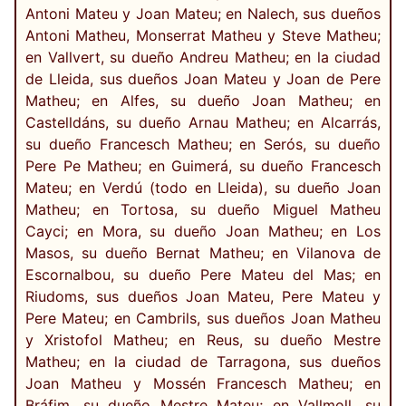
Antoni Mateu y Joan Mateu; en Nalech, sus dueños
Antoni Matheu, Monserrat Matheu y Steve Matheu;
en Vallvert, su dueño Andreu Matheu; en la ciudad
de Lleida, sus dueños Joan Mateu y Joan de Pere
Matheu; en Alfes, su dueño Joan Matheu; en
Castelldáns, su dueño Arnau Matheu; en Alcarrás,
su dueño Francesch Matheu; en Serós, su dueño
Pere Pe Matheu; en Guimerá, su dueño Francesch
Mateu; en Verdú (todo en Lleida), su dueño Joan
Matheu; en Tortosa, su dueño Miguel Matheu
Cayci; en Mora, su dueño Joan Matheu; en Los
Masos, su dueño Bernat Matheu; en Vilanova de
Escornalbou, su dueño Pere Mateu del Mas; en
Riudoms, sus dueños Joan Mateu, Pere Mateu y
Pere Mateu; en Cambrils, sus dueños Joan Matheu
y Xristofol Matheu; en Reus, su dueño Mestre
Matheu; en la ciudad de Tarragona, sus dueños
Joan Matheu y Mossén Francesch Matheu; en
Bráfim, su dueño Mestre Mateu; en Vallmoll, su