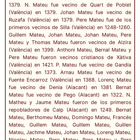
1379. N. Mateu fue vecino de Quart de Poblet
(València) en 1379. Johan Mateu fue vecino de
Ruzafa (València) en 1379. Pere Mateu fue de los
primeros vecinos de Silla (València) en 1248-1260.
Guillem Mateu, Johan Mateu, Johan Mateu, Pere
Mateu y Thomas Mateu fueron vecinos de Alzira
(València) en 1399. Anthoni Mateu, Bernal Mateu y
Pere Mateu fueron vecinos cristianos de Xàtiva
(València) en 1421. P. Mateu fue vecino de Gandía
(València) en 1373. Arnau Mateu fue vecino de
Fuente Encarroz (València) en 1368. Lorenç Mateu
fue vecino de Denia (Alacant) en 1381. Bernat
Mateu fue vecino de Pego (Alacant) en 1322. N.
Matheu y Jaume Mateu fueron de los primeros
repobladores de Calp (Alacant) en 1249. Bernat
Mateu, Berthomeu Mateu, Domingo Mateu, Francés
Mateu, Guillem Mateu, Guillem Mateu, Guillen
Mateu, Jachme Mateu, Johan Mateu, Loreng Mateu,
Nicolau Mateu, Pere Mateu, Pere Mateu y Pere