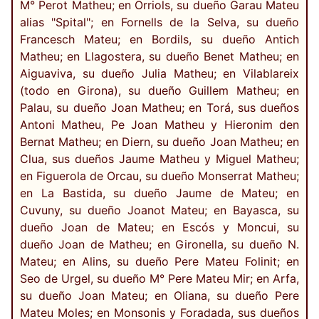
M° Perot Matheu; en Orriols, su dueño Garau Mateu
alias "Spital"; en Fornells de la Selva, su dueño
Francesch Mateu; en Bordils, su dueño Antich
Matheu; en Llagostera, su dueño Benet Matheu; en
Aiguaviva, su dueño Julia Matheu; en Vilablareix
(todo en Girona), su dueño Guillem Matheu; en
Palau, su dueño Joan Matheu; en Torá, sus dueños
Antoni Matheu, Pe Joan Matheu y Hieronim den
Bernat Matheu; en Diern, su dueño Joan Matheu; en
Clua, sus dueños Jaume Matheu y Miguel Matheu;
en Figuerola de Orcau, su dueño Monserrat Matheu;
en La Bastida, su dueño Jaume de Mateu; en
Cuvuny, su dueño Joanot Mateu; en Bayasca, su
dueño Joan de Mateu; en Escós y Moncui, su
dueño Joan de Matheu; en Gironella, su dueño N.
Mateu; en Alins, su dueño Pere Mateu Folinit; en
Seo de Urgel, su dueño M° Pere Mateu Mir; en Arfa,
su dueño Joan Mateu; en Oliana, su dueño Pere
Mateu Moles; en Monsonis y Foradada, sus dueños