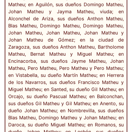
Matheu; en Aguilón, sus dueños Domingo Matheu,
Johan Matheu y Jayma Matheu, viuda; en
Alconchel de Ariza, sus dueños Anthon Matheu,
Blas Matheu, Domingo Matheu, Domingo Matheu,
Johan Matheu, Johan Matheu, Johan Matheu y
Johan Matheu de Gómez; en la ciudad de
Zaragoza, sus dueños Anthon Matheu, Bartholome
Matheu, Bernat Matheu y Miguel Matheu; en
Encinacorba, sus dueños Jayme Matheu, Johan
Matheu, Pero Matheu, Pero Matheu y Pero Matheu;
en Vistabella, su dueño Martín Matheu; en Herrera
de los Navarros, sus dueños Francisco Matheu y
Miguel Matheu; en Santed, su dueño Gil Matheu; en
Orcajo, su dueño Pascual Matheu; en Balconchan,
sus dueños Gil Matheu y Gil Matheu; en Anento, su
dueño Johan Matheu; en Nombrevilla, sus dueños
Blas Matheu, Domingo Matheu y Johan Matheu; en
Daroca, su dueño Miguel Matheu; en Romanos, su
dueño Johan Matheu; en Lechón, sus dueños