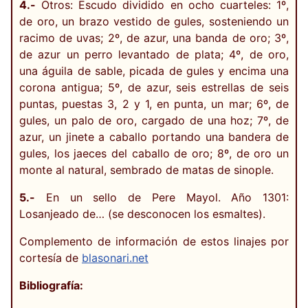
4.-
Otros: Escudo dividido en ocho cuarteles: 1º,
de oro, un brazo vestido de gules, sosteniendo un
racimo de uvas; 2º, de azur, una banda de oro; 3º,
de azur un perro levantado de plata; 4º, de oro,
una águila de sable, picada de gules y encima una
corona antigua; 5º, de azur, seis estrellas de seis
puntas, puestas 3, 2 y 1, en punta, un mar; 6º, de
gules, un palo de oro, cargado de una hoz; 7º, de
azur, un jinete a caballo portando una bandera de
gules, los jaeces del caballo de oro; 8º, de oro un
monte al natural, sembrado de matas de sinople.
5.-
En un sello de Pere Mayol. Año 1301:
Losanjeado de… (se desconocen los esmaltes).
Complemento de información de estos linajes por
cortesía de
blasonari.net
Bibliografía: