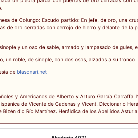
lada de piedra parda con puertas de oro cerradas con cer
.
sa de Colungo: Escudo partido: En jefe, de oro, una cruz 
s de oro cerradas con cerrojo de hierro y delante de la po
 sinople y un oso de sable, armado y lampasado de gules, 
, un roble, de sinople, con dos osos, alzados a su tronco.
esía de
blasonari.net
ñoles y Americanos de Alberto y Arturo García Carraffa. 
ispánica de Vicente de Cadenas y Vicent. Diccionario Herá
 Bizén d'o Río Martínez. Heráldica de los Apellidos Asturi
Aleatorio 4971