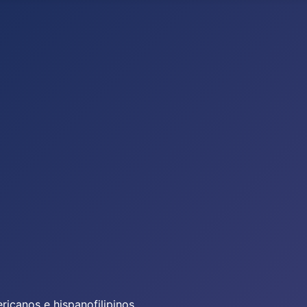
icanos e hispanofilipinos.