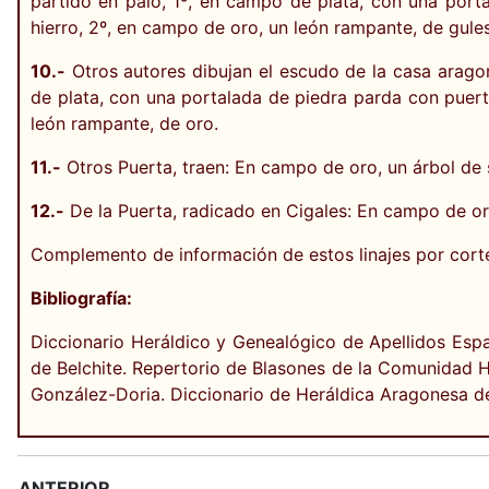
partido en palo, 1º, en campo de plata, con una porta
hierro, 2º, en campo de oro, un león rampante, de gules
10.-
Otros autores dibujan el escudo de la casa aragone
de plata, con una portalada de piedra parda con puerta
león rampante, de oro.
11.-
Otros Puerta, traen: En campo de oro, un árbol de
12.-
De la Puerta, radicado en Cigales: En campo de oro
Complemento de información de estos linajes por cort
Bibliografía:
Diccionario Heráldico y Genealógico de Apellidos Espa
de Belchite. Repertorio de Blasones de la Comunidad H
González-Doria. Diccionario de Heráldica Aragonesa de
ANTERIOR