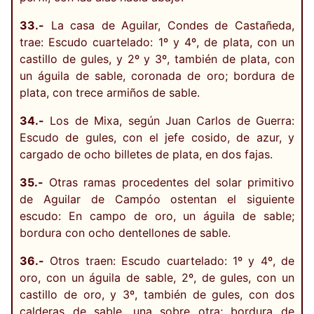
33.-
La casa de Aguilar, Condes de Castañeda,
trae: Escudo cuartelado: 1º y 4º, de plata, con un
castillo de gules, y 2º y 3º, también de plata, con
un águila de sable, coronada de oro; bordura de
plata, con trece armiños de sable.
34.-
Los de Mixa, según Juan Carlos de Guerra:
Escudo de gules, con el jefe cosido, de azur, y
cargado de ocho billetes de plata, en dos fajas.
35.-
Otras ramas procedentes del solar primitivo
de Aguilar de Campóo ostentan el siguiente
escudo: En campo de oro, un águila de sable;
bordura con ocho dentellones de sable.
36.-
Otros traen: Escudo cuartelado: 1º y 4º, de
oro, con un águila de sable, 2º, de gules, con un
castillo de oro, y 3º, también de gules, con dos
calderas de sable, una sobre otra; bordura de