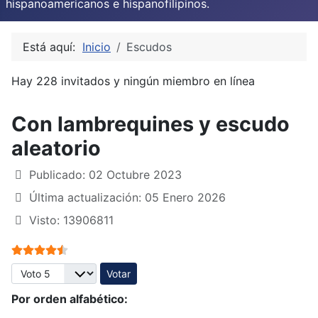
hispanoamericanos e hispanofilipinos.
Está aquí:
Inicio
Escudos
Hay 228 invitados y ningún miembro en línea
Con lambrequines y escudo
aleatorio
Publicado: 02 Octubre 2023
Última actualización: 05 Enero 2026
Visto: 13906811
Ratio:
4.5
/
5
Por favor, vote
Por orden alfabético: