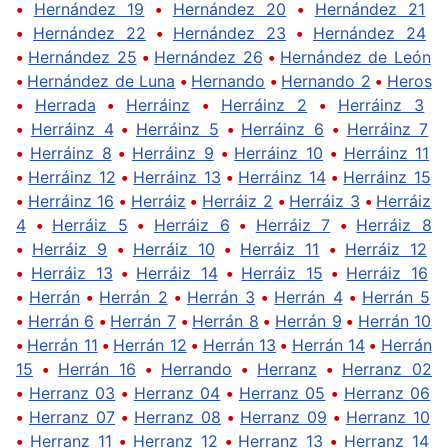
•
Hernández 19
•
Hernández 20
•
Hernández 21
•
Hernández 22
•
Hernández 23
•
Hernández 24
•
Hernández 25
•
Hernández 26
•
Hernández de León
•
Hernández de Luna
•
Hernando
•
Hernando 2
•
Heros
•
Herrada
•
Herráinz
•
Herráinz 2
•
Herráinz 3
•
Herráinz 4
•
Herráinz 5
•
Herráinz 6
•
Herráinz 7
•
Herráinz 8
•
Herráinz 9
•
Herráinz 10
•
Herráinz 11
•
Herráinz 12
•
Herráinz 13
•
Herráinz 14
•
Herráinz 15
•
Herráinz 16
•
Herráiz
•
Herráiz 2
•
Herráiz 3
•
Herráiz
4
•
Herráiz 5
•
Herráiz 6
•
Herráiz 7
•
Herráiz 8
•
Herráiz 9
•
Herráiz 10
•
Herráiz 11
•
Herráiz 12
•
Herráiz 13
•
Herráiz 14
•
Herráiz 15
•
Herráiz 16
•
Herrán
•
Herrán 2
•
Herrán 3
•
Herrán 4
•
Herrán 5
•
Herrán 6
•
Herrán 7
•
Herrán 8
•
Herrán 9
•
Herrán 10
•
Herrán 11
•
Herrán 12
•
Herrán 13
•
Herrán 14
•
Herrán
15
•
Herrán 16
•
Herrando
•
Herranz
•
Herranz 02
•
Herranz 03
•
Herranz 04
•
Herranz 05
•
Herranz 06
•
Herranz 07
•
Herranz 08
•
Herranz 09
•
Herranz 10
•
Herranz 11
•
Herranz 12
•
Herranz 13
•
Herranz 14