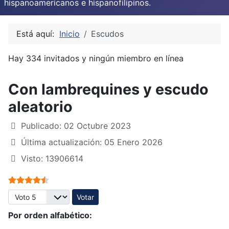
hispanoamericanos e hispanofilipinos.
Está aquí:
Inicio
Escudos
Hay 334 invitados y ningún miembro en línea
Con lambrequines y escudo
aleatorio
Publicado: 02 Octubre 2023
Última actualización: 05 Enero 2026
Visto: 13906614
Ratio:
4.5
/
5
Por favor, vote
Por orden alfabético: