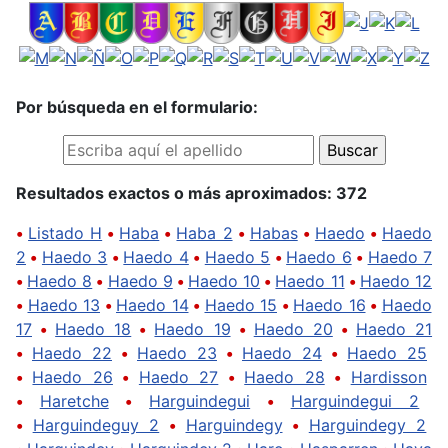
Por búsqueda en el formulario:
Resultados exactos o más aproximados: 372
•
Listado H
•
Haba
•
Haba 2
•
Habas
•
Haedo
•
Haedo
2
•
Haedo 3
•
Haedo 4
•
Haedo 5
•
Haedo 6
•
Haedo 7
•
Haedo 8
•
Haedo 9
•
Haedo 10
•
Haedo 11
•
Haedo 12
•
Haedo 13
•
Haedo 14
•
Haedo 15
•
Haedo 16
•
Haedo
17
•
Haedo 18
•
Haedo 19
•
Haedo 20
•
Haedo 21
•
Haedo 22
•
Haedo 23
•
Haedo 24
•
Haedo 25
•
Haedo 26
•
Haedo 27
•
Haedo 28
•
Hardisson
•
Haretche
•
Harguindegui
•
Harguindegui 2
•
Harguindeguy 2
•
Harguindegy
•
Harguindegy 2