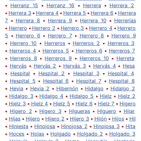
•
Herranz 15
•
Herranz 16
•
Herrera
•
Herrera 2
•
Herrera 3
•
Herrera 4
•
Herrera 5
•
Herrera 6
•
Herrera
7
•
Herrera 8
•
Herrera 9
•
Herrera 10
•
Herrerías
•
Herrero
•
Herrero 2
•
Herrero 3
•
Herrero 4
•
Herrero
5
•
Herrero 6
•
Herrero 7
•
Herrero 8
•
Herrero 9
•
Herrero 10
•
Herreros
•
Herreros 2
•
Herreros 3
•
Herreros 4
•
Herreros 5
•
Herreros 6
•
Herreros 7
•
Herreros 8
•
Herreros 9
•
Herreros 10
•
Herreta
•
Hervás
•
Hervás 2
•
Hervás 3
•
Hervás 4
•
Hesa
•
Hespital
•
Hespital 2
•
Hespital 3
•
Hespital 4
•
Hespital 5
•
Hespital 6
•
Hespital 7
•
Hespital 8
•
Hevia
•
Hevia 2
•
Hibernón
•
Hidalgo
•
Hidalgo 2
•
Hidalgo 3
•
Hidalgo 4
•
Hidalgo 5
•
Hielz
•
Hielz 2
•
Hielz 3
•
Hielz 4
•
Hielz 5
•
Hielz 6
•
Hielz 7
•
Higero
•
Higero 2
•
Higero 3
•
Higueras
•
Higuero
•
Hijar
•
Hijas
•
Hijero
•
Hijero 2
•
Hijero 3
•
Hijón
•
Hijos
•
Hil
•
Hiniesta
•
Hinojosa
•
Hinojosa 2
•
Hinojosa 3
•
Hita
•
Hoces
•
Hojas
•
Holgado
•
Holgado 2
•
Holgado 3