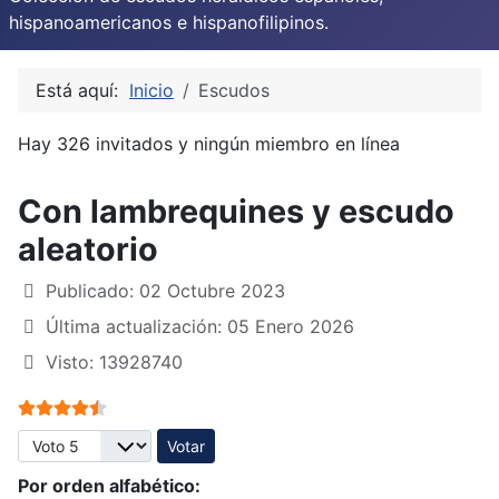
hispanoamericanos e hispanofilipinos.
Está aquí:
Inicio
Escudos
Hay 326 invitados y ningún miembro en línea
Con lambrequines y escudo
aleatorio
Publicado: 02 Octubre 2023
Última actualización: 05 Enero 2026
Visto: 13928740
Ratio:
4.5
/
5
Por favor, vote
Por orden alfabético: