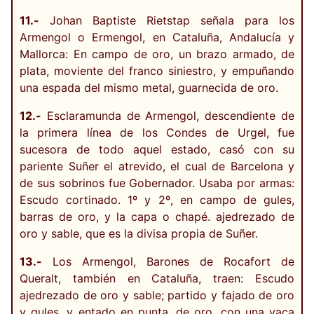
11.-
Johan Baptiste Rietstap señala para los
Armengol o Ermengol, en Cataluña, Andalucía y
Mallorca: En campo de oro, un brazo armado, de
plata, moviente del franco siniestro, y empuñando
una espada del mismo metal, guarnecida de oro.
12.-
Esclaramunda de Armengol, descendiente de
la primera línea de los Condes de Urgel, fue
sucesora de todo aquel estado, casó con su
pariente Suñer el atrevido, el cual de Barcelona y
de sus sobrinos fue Gobernador. Usaba por armas:
Escudo cortinado. 1º y 2º, en campo de gules,
barras de oro, y la capa o chapé. ajedrezado de
oro y sable, que es la divisa propia de Suñer.
13.-
Los Armengol, Barones de Rocafort de
Queralt, también en Cataluña, traen: Escudo
ajedrezado de oro y sable; partido y fajado de oro
y gules, y entado en punta, de oro, con una vaca