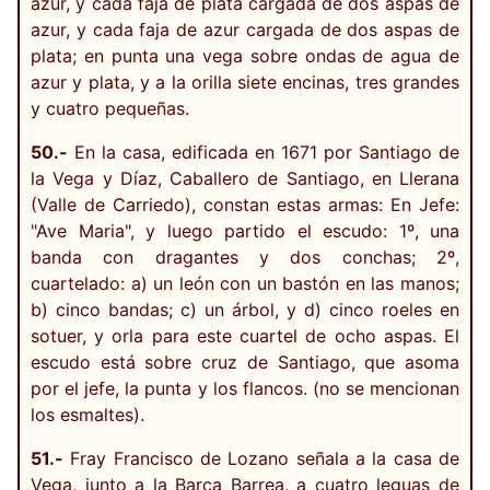
azur, y cada faja de plata cargada de dos aspas de
azur, y cada faja de azur cargada de dos aspas de
plata; en punta una vega sobre ondas de agua de
azur y plata, y a la orilla siete encinas, tres grandes
y cuatro pequeñas.
50.-
En la casa, edificada en 1671 por Santiago de
la Vega y Díaz, Caballero de Santiago, en Llerana
(Valle de Carriedo), constan estas armas: En Jefe:
"Ave Maria", y luego partido el escudo: 1º, una
banda con dragantes y dos conchas; 2º,
cuartelado: a) un león con un bastón en las manos;
b) cinco bandas; c) un árbol, y d) cinco roeles en
sotuer, y orla para este cuartel de ocho aspas. El
escudo está sobre cruz de Santiago, que asoma
por el jefe, la punta y los flancos. (no se mencionan
los esmaltes).
51.-
Fray Francisco de Lozano señala a la casa de
Vega, junto a la Barca Barrea, a cuatro leguas de