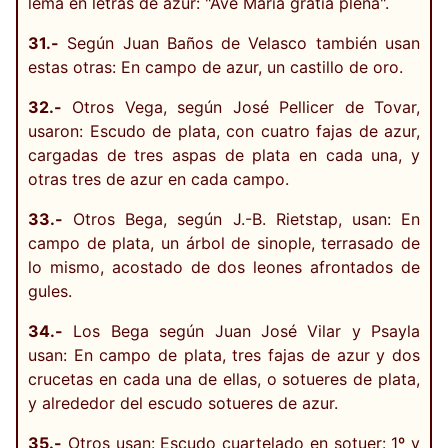
lema en letras de azur: "Ave Maria gratia plena".
31.-
Según Juan Baños de Velasco también usan
estas otras: En campo de azur, un castillo de oro.
32.-
Otros Vega, según José Pellicer de Tovar,
usaron: Escudo de plata, con cuatro fajas de azur,
cargadas de tres aspas de plata en cada una, y
otras tres de azur en cada campo.
33.-
Otros Bega, según J.-B. Rietstap, usan: En
campo de plata, un árbol de sinople, terrasado de
lo mismo, acostado de dos leones afrontados de
gules.
34.-
Los Bega según Juan José Vilar y Psayla
usan: En campo de plata, tres fajas de azur y dos
crucetas en cada una de ellas, o sotueres de plata,
y alrededor del escudo sotueres de azur.
35.-
Otros usan: Escudo cuartelado en sotuer: 1º y