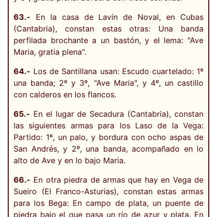
63.-
En la casa de Lavín de Noval, en Cubas
(Cantabria), constan estas otras: Una banda
perfilada brochante a un bastón, y el lema: "Ave
Maria, gratia plena".
64.-
Los de Santillana usan: Escudo cuartelado: 1º
una banda; 2º y 3º, "Ave Maria", y 4º, un castillo
con calderos en los flancos.
65.-
En el lugar de Secadura (Cantabria), constan
las siguientes armas para los Laso de la Vega:
Partido: 1º, un palo, y bordura con ocho aspas de
San Andrés, y 2º, una banda, acompañado en lo
alto de Ave y en lo bajo Maria.
66.-
En otra piedra de armas que hay en Vega de
Sueiro (El Franco-Asturias), constan estas armas
para los Bega: En campo de plata, un puente de
piedra bajo el que pasa un río de azur y plata. En