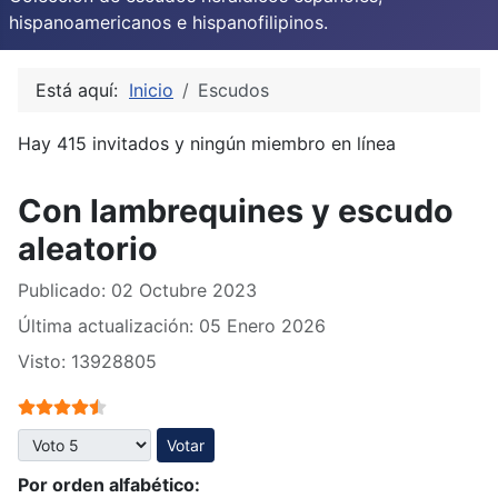
hispanoamericanos e hispanofilipinos.
Está aquí:
Inicio
Escudos
Hay 415 invitados y ningún miembro en línea
Con lambrequines y escudo
aleatorio
Publicado: 02 Octubre 2023
Última actualización: 05 Enero 2026
Visto: 13928805
Ratio:
4.5
/
5
Por favor, vote
Por orden alfabético: