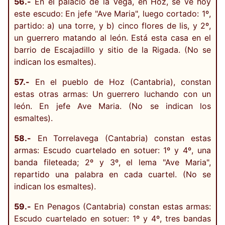
56.-
En el palacio de la Vega, en Hoz, se ve hoy
este escudo: En jefe "Ave Maria", luego cortado: 1º,
partido: a) una torre, y b) cinco flores de lis, y 2º,
un guerrero matando al león. Está esta casa en el
barrio de Escajadillo y sitio de la Rigada. (No se
indican los esmaltes).
57.-
En el pueblo de Hoz (Cantabria), constan
estas otras armas: Un guerrero luchando con un
león. En jefe Ave Maria. (No se indican los
esmaltes).
58.-
En Torrelavega (Cantabria) constan estas
armas: Escudo cuartelado en sotuer: 1º y 4º, una
banda fileteada; 2º y 3º, el lema "Ave Maria",
repartido una palabra en cada cuartel. (No se
indican los esmaltes).
59.-
En Penagos (Cantabria) constan estas armas:
Escudo cuartelado en sotuer: 1º y 4º, tres bandas