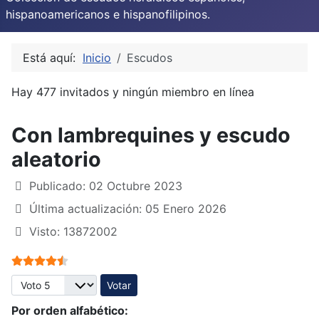
hispanoamericanos e hispanofilipinos.
Está aquí:
Inicio
Escudos
Hay 477 invitados y ningún miembro en línea
Con lambrequines y escudo
aleatorio
Publicado: 02 Octubre 2023
Última actualización: 05 Enero 2026
Visto: 13872002
Ratio:
4.5
/
5
Por favor, vote
Por orden alfabético: