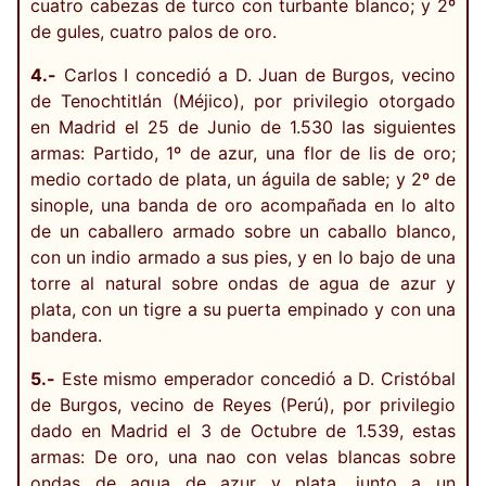
cuatro cabezas de turco con turbante blanco; y 2º
de gules, cuatro palos de oro.
4.-
Carlos I concedió a D. Juan de Burgos, vecino
de Tenochtitlán (Méjico), por privilegio otorgado
en Madrid el 25 de Junio de 1.530 las siguientes
armas: Partido, 1º de azur, una flor de lis de oro;
medio cortado de plata, un águila de sable; y 2º de
sinople, una banda de oro acompañada en lo alto
de un caballero armado sobre un caballo blanco,
con un indio armado a sus pies, y en lo bajo de una
torre al natural sobre ondas de agua de azur y
plata, con un tigre a su puerta empinado y con una
bandera.
5.-
Este mismo emperador concedió a D. Cristóbal
de Burgos, vecino de Reyes (Perú), por privilegio
dado en Madrid el 3 de Octubre de 1.539, estas
armas: De oro, una nao con velas blancas sobre
ondas de agua de azur y plata, junto a un