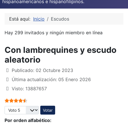
hispanoamericanos e hispanofilipinos.
Está aquí:
Inicio
Escudos
Hay 299 invitados y ningún miembro en línea
Con lambrequines y escudo
aleatorio
Publicado: 02 Octubre 2023
Última actualización: 05 Enero 2026
Visto: 13887657
Ratio:
4.5
/
5
Por favor, vote
Por orden alfabético: