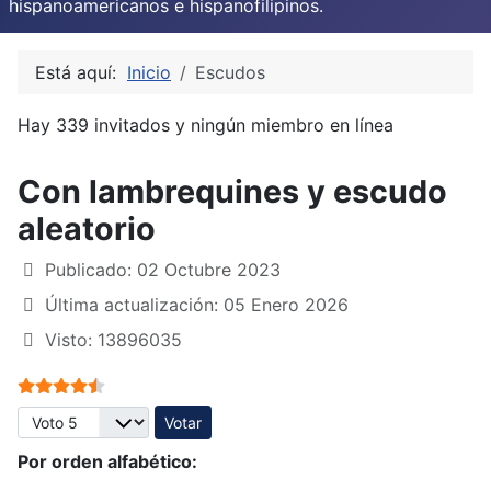
hispanoamericanos e hispanofilipinos.
Está aquí:
Inicio
Escudos
Hay 339 invitados y ningún miembro en línea
Con lambrequines y escudo
aleatorio
Publicado: 02 Octubre 2023
Última actualización: 05 Enero 2026
Visto: 13896035
Ratio:
4.5
/
5
Por favor, vote
Por orden alfabético: