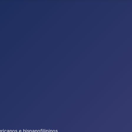
icanos e hispanofilipinos.